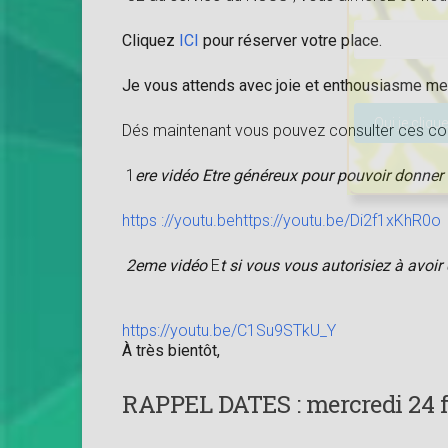
Cliquez
ICI
pour réserver votre place.
Je vous attends avec joie et enthousiasme mer
Veuillez lais
Dés maintenant vous pouvez consulter ces cou
1
ere vidéo Etre généreux pour pouvoir donner
https ://youtu.behttps://youtu.be/Di2f1xKhR0
2eme vidéo
E
t si vous vous autorisiez à avoi
https://youtu.be/C1Su9STkU_Y
À très bientôt,
RAPPEL DATES :
mercredi 24 fé