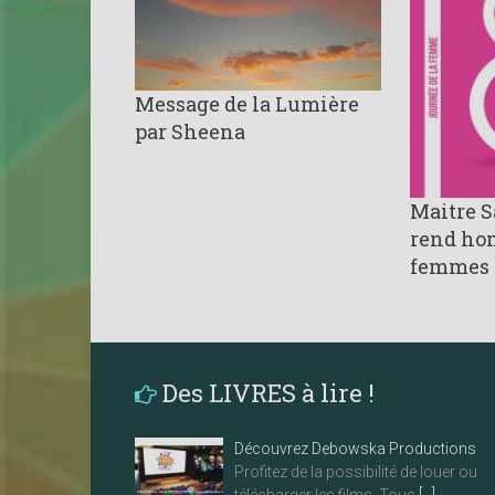
Message de la Lumière
par Sheena
Maitre 
rend ho
femmes
Des LIVRES à lire !
Découvrez Debowska Productions
Profitez de la possibilité de louer ou