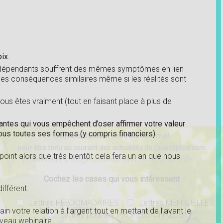
ix.
indépendants souffrent des mêmes symptômes en lien
des conséquences similaires même si les réalités sont
ous êtes vraiment (tout en faisant place à plus de
tantes qui vous empêchent d’oser affirmer votre valeur
 sous toutes ses formes (y compris financiers)
Entrez ci dessous votre adresse mail
pour être tenu au courant des actualités de Quartzprod.com
oint alors que très bientôt cela fera un an que nous
(conférences, stages, formations en ligne, articles..)
Cochez les cases qui vous intéressent
ifférent.
Lettres HEBDOMADAIRES
Lettres MENSUELLES
n votre relation à l’argent tout en mettant de l’avant le
Lettres pour les PROFESSIONNELS
veau webinaire.