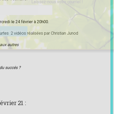
Laissez-nous votre courriel !
credi le 24 février à 20h00.
ser ce champ vide.
rtes 2 vidéos réalisées par Christian Junod
 aux autres
o
r du succés ?
vrier 21 :