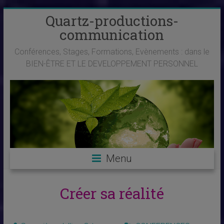
Skip
Quartz-productions-
to
communication
content
Conférences, Stages, Formations, Evènements : dans le
BIEN-ÊTRE ET LE DEVELOPPEMENT PERSONNEL
Menu
Créer sa réalité