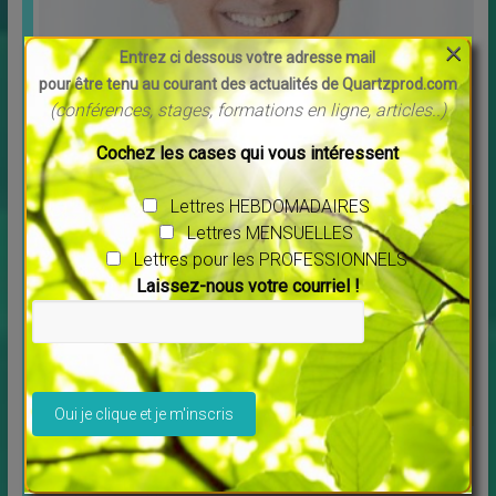
×
Entrez ci dessous votre adresse mail
pour être tenu au courant des actualités de Quartzprod.com
Message pour l’année 2025 Maitre Saint Germain
(conférences, stages, formations en ligne, articles..)
↳
LES MERVEILLES DU MONDE NOUVEAU
Vous voulez écouter ce message cliquer sur ce lien :
[…]
Cochez les cases qui vous intéressent
Lettres HEBDOMADAIRES
Lettres MENSUELLES
Lettres pour les PROFESSIONNELS
Laissez-nous votre courriel !
Veuillez laisser ce champ vide.
Décide ou décède par Karine Van Cayzeele
↳
LES MERVEILLES DU MONDE NOUVEAU
,
Livres
Voilà un livre que je vous recommande particulièrement,