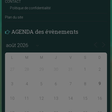
CONTACT
Politique de confidentialité
Plan du site
AGENDA des évènements
L
M
M
J
V
S
D
27
28
29
30
31
1
2
9
3
4
5
6
7
8
10
11
12
13
14
15
16