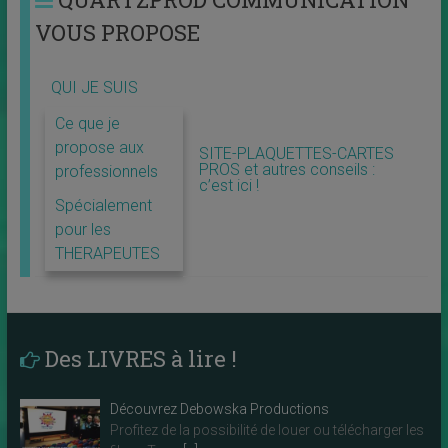
VOUS PROPOSE
QUI JE SUIS
Ce que je
propose aux
SITE-PLAQUETTES-CARTES
PROS et autres conseils :
professionnels
c’est ici !
Spécialement
pour les
THERAPEUTES
Des LIVRES à lire !
Découvrez Debowska Productions
Profitez de la possibilité de louer ou télécharger les