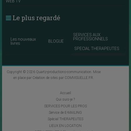
WEB TV
Le plus regardé
SERVICES AUX
PROFESSIONNELS
Les nouveaux
BLOGUE
livres
SPECIAL THERAPEUTES
Copyright © 2026
Quartz-productions-communication
. Mise
en place par
Création de sites par COMVISUELLE.FR
.
Accueil
Qui suis-je ?
SERVICES POUR LES PROS
Service de E-MAILING
Spécial THERAPEUTES
LIEUX EN LOCATION