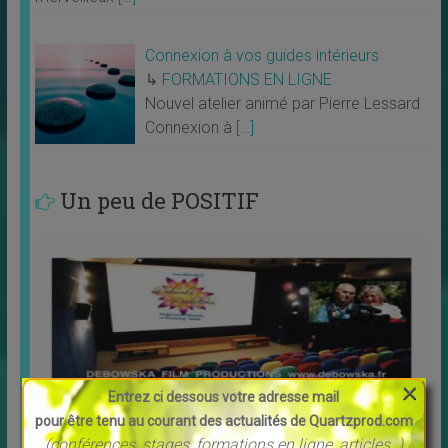
Connexion à vos guides intérieurs
↳
FORMATIONS EN LIGNE
Nouvel atelier animé par Pierre Lessard
Connexion à
[…]
Un peu de POSITIF
×
Entrez ci dessous votre adresse mail
pour être tenu au courant des actualités de Quartzprod.com
(conférences, stages, formations en ligne, articles..)