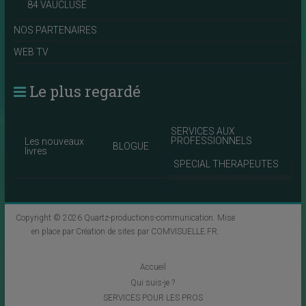
84 VAUCLUSE
NOS PARTENAIRES
WEB TV
Le plus regardé
SERVICES AUX
PROFESSIONNELS
Les nouveaux
BLOGUE
livres
SPECIAL THERAPEUTES
Copyright © 2026
Quartz-productions-communication
. Mise
en place par
Création de sites par COMVISUELLE.FR
.
Accueil
Qui suis-je ?
SERVICES POUR LES PROS