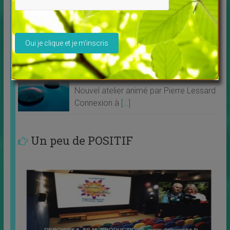
↳
FORMATIONS EN LIGNE
MASTERCLASS 2023 “Libérez vos
Veuillez laisser ce champ vide.
merveilleux
[…]
Connexion à vos guides intérieurs
↳
FORMATIONS EN LIGNE
Nouvel atelier animé par Pierre Lessard
Connexion à
[…]
Un peu de POSITIF