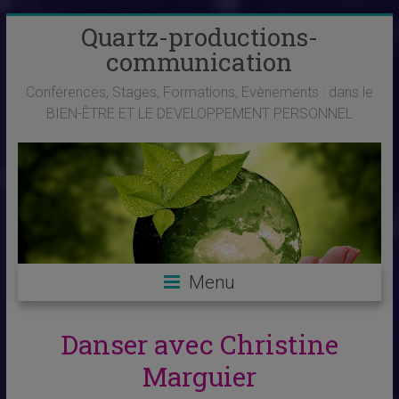
Skip
Quartz-productions-
to
communication
content
Conférences, Stages, Formations, Evènements : dans le
BIEN-ÊTRE ET LE DEVELOPPEMENT PERSONNEL
Menu
Danser avec Christine
Marguier