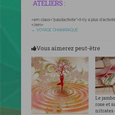
ATELIERS :
<em class="pasdactivite">Il n'y a plus d'activi
</em>
←
VOYAGE CHAMANIQUE
Vous aimerez peut-être
Le jambo
rose et s
nitrates 