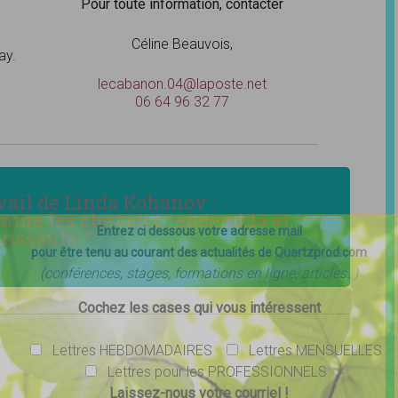
Pour toute information, contacter
Céline Beauvois,
ay.
lecabanon.04@laposte.net
06 64 96 32 77
avail de Linda Kohanov :
Comme les chevaux : ensemble et
Entrez ci dessous votre adresse mail
uissants. “
pour être tenu au courant des actualités de Quartzprod.com
(conférences, stages, formations en ligne, articles..)
Cochez les cases qui vous intéressent
Lettres HEBDOMADAIRES
Lettres MENSUELLES
Lettres pour les PROFESSIONNELS
Laissez-nous votre courriel !