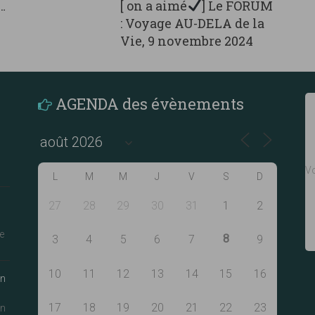
[ on a aimé
] Le FORUM
…
: Voyage AU-DELA de la
Vie, 9 novembre 2024
AGENDA des évènements
Vo
L
M
M
J
V
S
D
27
28
29
30
31
1
2
e
8
3
4
5
6
7
9
10
11
12
13
14
15
16
an
17
18
19
20
21
22
23
an