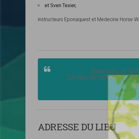
et Sven Texier,
instructeurs Eponaquest et Medecine Horse W
Basé sur le tr
“Le tao du cheval”, “
p
ADRESSE DU LIEU