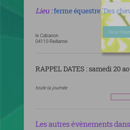
Lieu :
ferme équestre 'Des chev
Veuillez lais
le Cabanon
04110 Reillanne
RAPPEL DATES :
samedi 20 aoû
toute la journée
Les autres évènements dans 