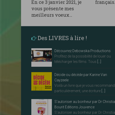
En ce 3 janvier 2021, je
français
vous présente mes
meilleurs voeux…
Des LIVRES à lire !
Découvrez Debowska Productions
Profitez de la possibilité de louer ou
télécharger les films. Tous
[…]
Décide ou décède par Karine Van
Cayzeele
Voilà un livre que je vous recommand
particulièrement, une écriture
[…]
S’autoriser au bonheur par Dr Christi
Bourit Editions Jouvence
S’autoriser au bonheur par Dr Christi