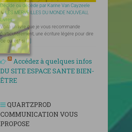
Décide ou décède par Karine Van Cayzeele
↳
LES MERVEILLES DU MONDE NOUVEAU
,
Livres
Voilà un livre que je vous recommande
particulièrement, une écriture légére pour dire
ce qui est si
[…]
Accédez à quelques infos
DU SITE ESPACE SANTE BIEN-
ÊTRE
QUARTZPROD
COMMUNICATION VOUS
PROPOSE