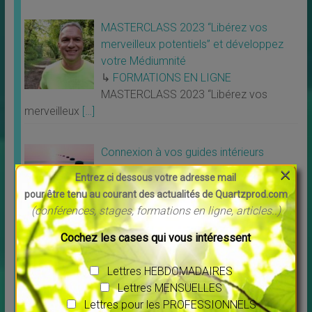
MASTERCLASS 2023 “Libérez vos
merveilleux potentiels” et développez
votre Médiumnité
↳
FORMATIONS EN LIGNE
MASTERCLASS 2023 “Libérez vos
merveilleux
[…]
Connexion à vos guides intérieurs
×
↳
FORMATIONS EN LIGNE
Entrez ci dessous votre adresse mail
Nouvel atelier animé par Pierre Lessard
pour être tenu au courant des actualités de Quartzprod.com
Connexion à
[…]
(conférences, stages, formations en ligne, articles..)
Cochez les cases qui vous intéressent
Un peu de POSITIF
Lettres HEBDOMADAIRES
Lettres MENSUELLES
Lettres pour les PROFESSIONNELS