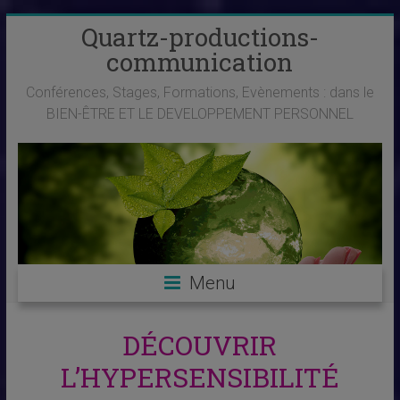
Skip
Quartz-productions-
to
communication
content
Conférences, Stages, Formations, Evènements : dans le
BIEN-ÊTRE ET LE DEVELOPPEMENT PERSONNEL
Menu
DÉCOUVRIR
L’HYPERSENSIBILITÉ