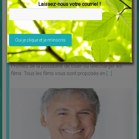
Laissez-nous votre courriel !
Veuillez laisser ce champ vide.
Découvrez Debowska Productions
↳
LES MERVEILLES DU MONDE NOUVEAU
,
Livres
Profitez de la possibilité de louer ou télécharger les
films. Tous les films vous sont proposés en
[…]