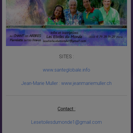
SITES :
www.santeglobale.info
Jean-Marie Muller : www.jeanmariemuller.ch
Contact :
Lesetoilesdumonde1@gmail.com