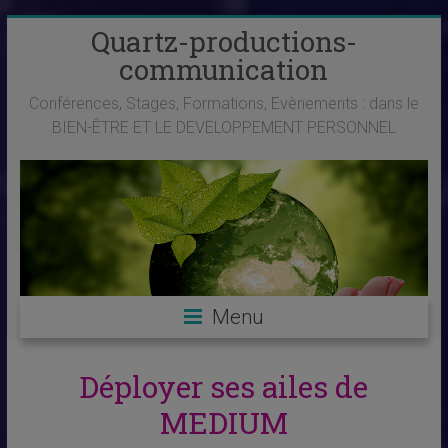
Skip
Quartz-productions-
to
communication
content
Conférences, Stages, Formations, Evènements : dans le
BIEN-ÊTRE ET LE DEVELOPPEMENT PERSONNEL
Menu
Déployer ses ailes de
MEDIUM