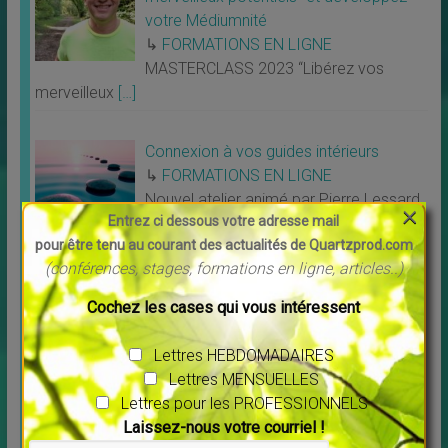
votre Médiumnité
↳
FORMATIONS EN LIGNE
MASTERCLASS 2023 “Libérez vos
merveilleux
[…]
Connexion à vos guides intérieurs
↳
FORMATIONS EN LIGNE
Nouvel atelier animé par Pierre Lessard
×
Entrez ci dessous votre adresse mail
Connexion à
[…]
pour être tenu au courant des actualités de Quartzprod.com
(conférences, stages, formations en ligne, articles..)
Un peu de POSITIF
Cochez les cases qui vous intéressent
Lettres HEBDOMADAIRES
Lettres MENSUELLES
Lettres pour les PROFESSIONNELS
Laissez-nous votre courriel !