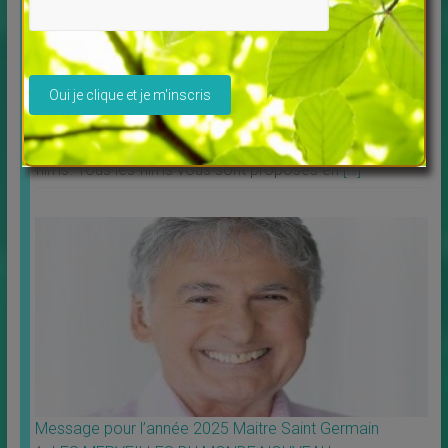
Veuillez laisser ce champ vide.
Découvrez Debowska Productions
↳
LES MERVEILLES DU MONDE NOUVEAU
,
Livres
Profitez de la possibilité de louer ou télécharger les
films. Tous les films vous sont proposés en
[…]
Message pour l’année 2025 Maitre Saint Germain