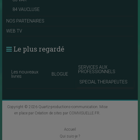
84 VAUCLUSE
NOS PARTENAIRES
WEB TV
Le plus regardé
SERVICES AUX
PROFESSIONNELS
Les nouveaux
BLOGUE
livres
SPECIAL THERAPEUTES
Copyright © 2026
Quartz-productions-communication
. Mise
en place par
Création de sites par COMVISUELLE.FR
.
Accueil
Qui suis-je ?