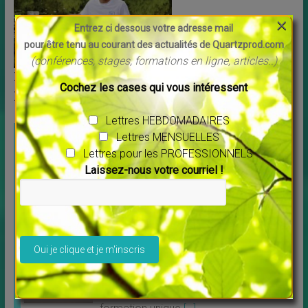
×
Entrez ci dessous votre adresse mail
pour être tenu au courant des actualités de Quartzprod.com
(conférences, stages, formations en ligne, articles..)
Le Safe Water Cube ? Jusqu’à 1000 litres d’eau
Cochez les cases qui vous intéressent
potable par jour
Lettres HEBDOMADAIRES
UNE QUESTION, UN RENSEIGNEMENT ?
Lettres MENSUELLES
Contactez moi par mail -
Lettres pour les PROFESSIONNELS
Laissez-nous votre courriel !
E-LEARNING
Veuillez laisser ce champ vide.
Projection vibratoire spirituelle Une
formation unique au monde
↳
FORMATIONS EN LIGNE
Projection vibratoire spirituelle Une