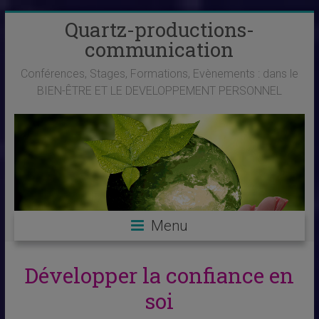
Skip
Quartz-productions-
to
communication
content
Conférences, Stages, Formations, Evènements : dans le
BIEN-ÊTRE ET LE DEVELOPPEMENT PERSONNEL
Menu
Développer la confiance en
soi