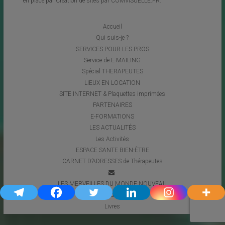
en place par
Création de sites par COMVISUELLE.FR
.
Accueil
Qui suis-je ?
SERVICES POUR LES PROS
Service de E-MAILING
Spécial THERAPEUTES
LIEUX EN LOCATION
SITE INTERNET & Plaquettes imprimées
PARTENAIRES
E-FORMATIONS
LES ACTUALITÉS
Les Activités
ESPACE SANTE BIEN-ÊTRE
CARNET D’ADRESSES de Thérapeutes
LES MERVEILLES DU MONDE NOUVEAU
Coups de Coeur
Livres