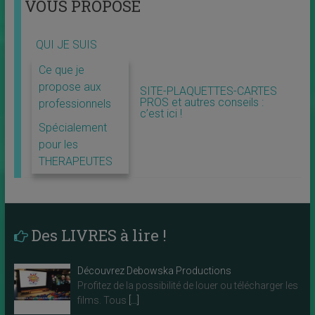
VOUS PROPOSE
QUI JE SUIS
Ce que je
propose aux
SITE-PLAQUETTES-CARTES
PROS et autres conseils :
professionnels
c’est ici !
Spécialement
pour les
THERAPEUTES
Des LIVRES à lire !
Découvrez Debowska Productions
Profitez de la possibilité de louer ou télécharger les
films. Tous
[…]