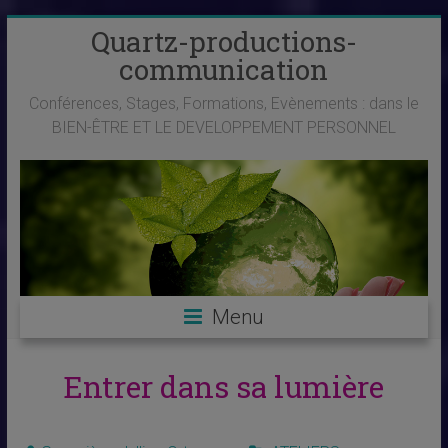
Skip
Quartz-productions-
to
communication
content
Conférences, Stages, Formations, Evènements : dans le
BIEN-ÊTRE ET LE DEVELOPPEMENT PERSONNEL
Menu
Entrer dans sa lumière