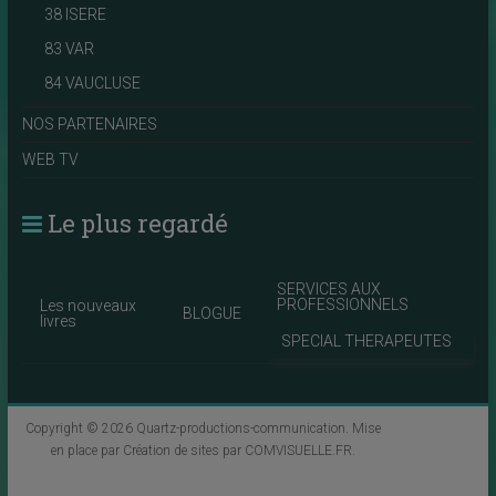
38 ISERE
83 VAR
84 VAUCLUSE
NOS PARTENAIRES
WEB TV
Le plus regardé
SERVICES AUX
PROFESSIONNELS
Les nouveaux
BLOGUE
livres
SPECIAL THERAPEUTES
Copyright © 2026
Quartz-productions-communication
. Mise
en place par
Création de sites par COMVISUELLE.FR
.