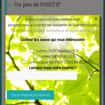
Un peu de POSITIF
×
Entrez ci dessous votre adresse mail
pour être tenu au courant des actualités de Quartzprod.com
(conférences, stages, formations en ligne, articles..)
Cochez les cases qui vous intéressent
Lettres HEBDOMADAIRES
Lettres MENSUELLES
Lettres pour les PROFESSIONNELS
Découvrez Debowska Productions
Laissez-nous votre courriel !
↳
LES MERVEILLES DU MONDE NOUVEAU
,
Livres
Profitez de la possibilité de louer ou télécharger les
films. Tous les films vous sont proposés en
[…]
Veuillez laisser ce champ vide.