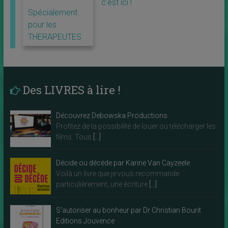
c’est ici !
Spécialement
pour les
THERAPEUTES
Des LIVRES à lire !
Découvrez Debowska Productions
Profitez de la possibilité de louer ou télécharger les
films. Tous
[…]
Décide ou décède par Karine Van Cayzeele
Voilà un livre que je vous recommande
particulièrement, une écriture
[…]
S’autoriser au bonheur par Dr Christian Bourit
Editions Jouvence