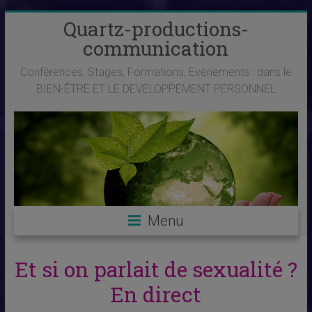
Skip
Quartz-productions-
to
communication
content
Conférences, Stages, Formations, Evènements : dans le
BIEN-ÊTRE ET LE DEVELOPPEMENT PERSONNEL
Menu
Et si on parlait de sexualité ?
En direct