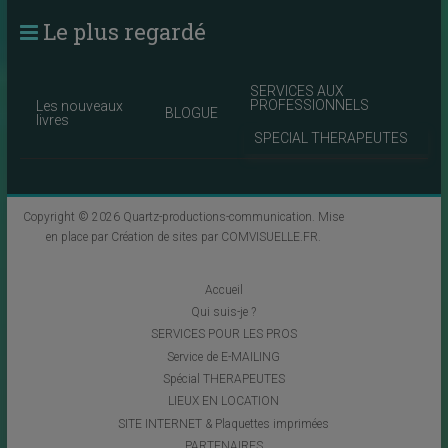
Le plus regardé
SERVICES AUX
PROFESSIONNELS
Les nouveaux
BLOGUE
livres
SPECIAL THERAPEUTES
Copyright © 2026
Quartz-productions-communication
. Mise
en place par
Création de sites par COMVISUELLE.FR
.
Accueil
Qui suis-je ?
SERVICES POUR LES PROS
Service de E-MAILING
Spécial THERAPEUTES
LIEUX EN LOCATION
SITE INTERNET & Plaquettes imprimées
PARTENAIRES