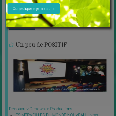
Connexion à vos guides intérieurs
↳
FORMATIONS EN LIGNE
Nouvel atelier animé par Pierre Lessard
Connexion à
[…]
Un peu de POSITIF
Découvrez Debowska Productions
↳
LES MERVEILLES DU MONDE NOUVEAU
,
Livres