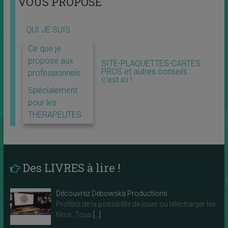
VOUS PROPOSE
QUI JE SUIS
Ce que je
propose aux
SITE-PLAQUETTES-CARTES
PROS et autres conseils :
professionnels
c’est ici !
Spécialement
pour les
THERAPEUTES
Des LIVRES à lire !
Découvrez Debowska Productions
Profitez de la possibilité de louer ou télécharger les
films. Tous
[…]