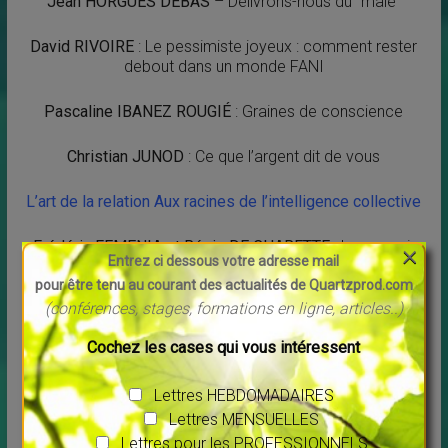
Jean HORGUES DEBAS
– Délivrons-nous du “mâle”
David RIVOIRE
: Le pessimiste joyeux : comment rester
debout dans un monde FANI
Pascaline IBANEZ ROUGIÉ
: Graines de conscience
Christian JUNOD
: Ce que l’argent dit de vous
L’art de la relation Aux racines de l’intelligence collective
×
Frédéric FEMENIA et Régis DE CHARETTE
: Le pouvoir
Entrez ci dessous votre adresse mail
régénérateur
pour être tenu au courant des actualités de Quartzprod.com
(conférences, stages, formations en ligne, articles..)
de l’intention et de l’attention
Cochez les cases qui vous intéressent
Christphe GAUTHIER
: Et si l’intelligence collective
commençait par l’intelligence émotionnelle ?
Lettres HEBDOMADAIRES
Lettres MENSUELLES
Boris SIRBEY
: Fresque point Zéro
Lettres pour les PROFESSIONNELS