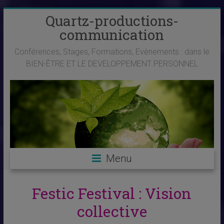
Skip
Quartz-productions-
to
communication
content
Conférences, Stages, Formations, Evènements : dans le
BIEN-ÊTRE ET LE DEVELOPPEMENT PERSONNEL
Menu
Festic Festival : Vision
collective