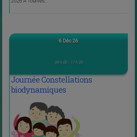
2026 A Tourves...
6 Déc 26
09 h 00 - 17 h 00
Journée Constellations
biodynamiques