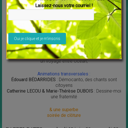
Émilie CHAPUIS
: L’art de transformer les tensions en
Laissez-nous votre courriel !
coopération
Chrystel GALISSIE (AFCODEV)
: Le Méli – Mélo du Codév :
Veuillez laisser ce champ vide.
une animation ludique pour
libérer votre créativité et créer des synergies durables !
Anne-Sophie MOURAUD
: Un souffle pour se reconnecter,
un voyage entre Océan,
Animations transversales :
Édouard BÉDARRIDES
: Démocanto, des chants sont
citoyens
Catherine LECOU & Marie-Thérèse DUBOIS
: Dessine-moi
une fraternité
& une superbe
soirée de clôture