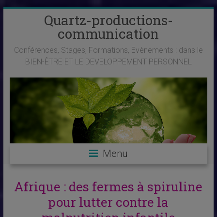
Skip
Quartz-productions-
to
communication
content
Conférences, Stages, Formations, Evènements : dans le
BIEN-ÊTRE ET LE DEVELOPPEMENT PERSONNEL
Menu
Afrique : des fermes à spiruline
pour lutter contre la