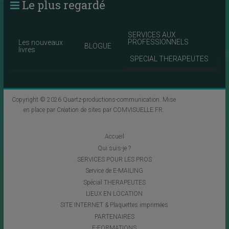
Le plus regardé
SERVICES AUX
PROFESSIONNELS
Les nouveaux
BLOGUE
livres
SPECIAL THERAPEUTES
Copyright © 2026
Quartz-productions-communication
. Mise
en place par
Création de sites par COMVISUELLE.FR
.
Accueil
Qui suis-je ?
SERVICES POUR LES PROS
Service de E-MAILING
Spécial THERAPEUTES
LIEUX EN LOCATION
SITE INTERNET & Plaquettes imprimées
PARTENAIRES
E-FORMATIONS