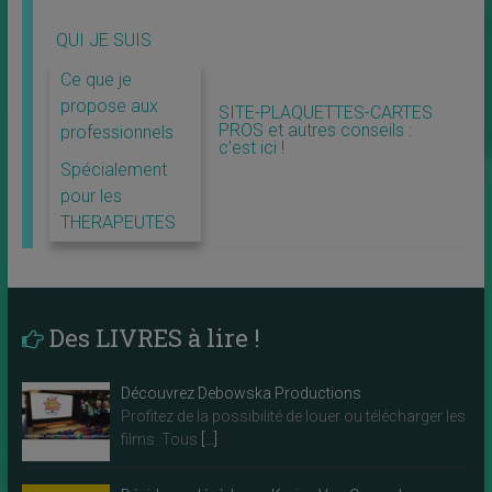
QUI JE SUIS
Ce que je
propose aux
SITE-PLAQUETTES-CARTES
PROS et autres conseils :
professionnels
c’est ici !
Spécialement
pour les
THERAPEUTES
Des LIVRES à lire !
Découvrez Debowska Productions
Profitez de la possibilité de louer ou télécharger les
films. Tous
[…]