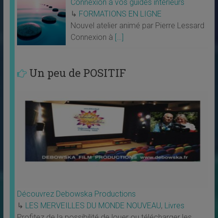
Connexion à vos guides intérieurs
↳
FORMATIONS EN LIGNE
Nouvel atelier animé par Pierre Lessard
Connexion à
[…]
Un peu de POSITIF
Découvrez Debowska Productions
↳
LES MERVEILLES DU MONDE NOUVEAU
,
Livres
Profitez de la possibilité de louer ou télécharger les