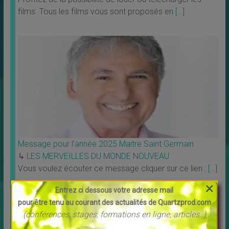
films. Tous les films vous sont proposés en
[…]
Message pour l’année 2025 Maitre Saint Germain
↳
LES MERVEILLES DU MONDE NOUVEAU
Vous voulez écouter ce message cliquer sur ce lien :
[…]
×
Entrez ci dessous votre adresse mail
pour être tenu au courant des actualités de Quartzprod.com
(conférences, stages, formations en ligne, articles..)