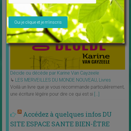
Veuillez laisser ce champ vide.
Décide ou décède par Karine Van Cayzeele
↳
LES MERVEILLES DU MONDE NOUVEAU
,
Livres
Voilà un livre que je vous recommande particulièrement,
une écriture légére pour dire ce qui est si
[…]
Accédez à quelques infos DU
SITE ESPACE SANTE BIEN-ÊTRE