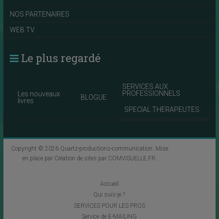
NOS PARTENAIRES
WEB TV
Le plus regardé
SERVICES AUX
PROFESSIONNELS
Les nouveaux
BLOGUE
livres
SPECIAL THERAPEUTES
Copyright © 2026
Quartz-productions-communication
. Mise
en place par
Création de sites par COMVISUELLE.FR
.
Accueil
Qui suis-je ?
SERVICES POUR LES PROS
Service de E-MAILING