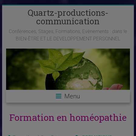
Skip
Quartz-productions-
to
communication
content
Conférences, Stages, Formations, Evènements : dans le
BIEN-ÊTRE ET LE DEVELOPPEMENT PERSONNEL
Menu
Formation en homéopathie