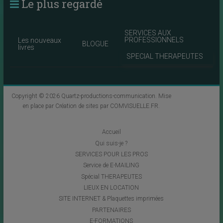
Le plus regardé
SERVICES AUX
PROFESSIONNELS
Les nouveaux
BLOGUE
livres
SPECIAL THERAPEUTES
Copyright © 2026
Quartz-productions-communication
. Mise
en place par
Création de sites par COMVISUELLE.FR
.
Accueil
Qui suis-je ?
SERVICES POUR LES PROS
Service de E-MAILING
Spécial THERAPEUTES
LIEUX EN LOCATION
SITE INTERNET & Plaquettes imprimées
PARTENAIRES
E-FORMATIONS