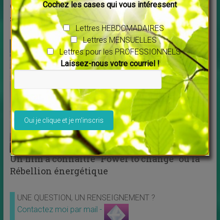
Cochez les cases qui vous intéressent
Greenpeace a invité Ludovico Einaudi à jouer
sur l’océan Arctique
Lettres HEBDOMADAIRES
Lettres MENSUELLES
Lettres pour les PROFESSIONNELS
Laissez-nous votre courriel !
Veuillez laisser ce champ vide.
Un film à connaitre “Power to change” ou la
Rébellion énergétique
UNE QUESTION, UN RENSEIGNEMENT ?
Contactez moi par mail -