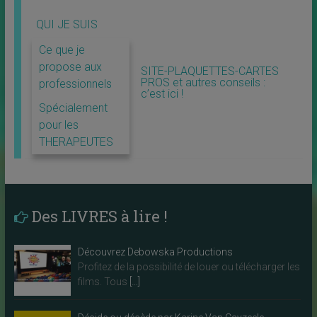
QUI JE SUIS
Ce que je
propose aux
SITE-PLAQUETTES-CARTES
PROS et autres conseils :
professionnels
c’est ici !
Spécialement
pour les
THERAPEUTES
Des LIVRES à lire !
Découvrez Debowska Productions
Profitez de la possibilité de louer ou télécharger les
films. Tous
[…]