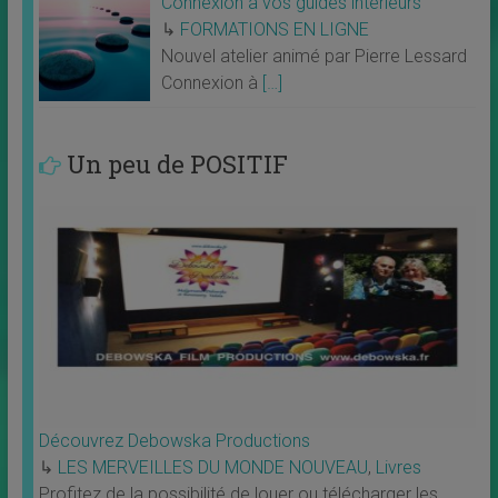
Connexion à vos guides intérieurs
↳
FORMATIONS EN LIGNE
Nouvel atelier animé par Pierre Lessard
Connexion à
[…]
Un peu de POSITIF
Découvrez Debowska Productions
↳
LES MERVEILLES DU MONDE NOUVEAU
,
Livres
Profitez de la possibilité de louer ou télécharger les