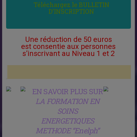
Téléchargez le BULLETIN
D’INSCRIPTION
Une réduction de 50 euros
est consentie
aux personnes
s’inscrivant au Niveau 1 et 2
EN SAVOIR PLUS SUR
LA FORMATION EN
SOINS
ENERGETIQUES
METHODE “Enelph”