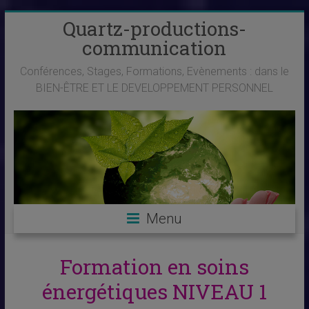
Skip
Quartz-productions-
to
communication
content
Conférences, Stages, Formations, Evènements : dans le
BIEN-ÊTRE ET LE DEVELOPPEMENT PERSONNEL
Menu
Formation en soins
énergétiques NIVEAU 1