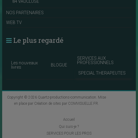
84 VAUCLUSE
NOS PARTENAIRES
WEB TV
Le plus regardé
SERVICES AUX
PROFESSIONNELS
Les nouveaux
BLOGUE
livres
SPECIAL THERAPEUTES
Copyright © 2026
Quartz-productions-communication
. Mise
en place par
Création de sites par COMVISUELLE.FR
.
Accueil
Qui suis-je ?
SERVICES POUR LES PROS