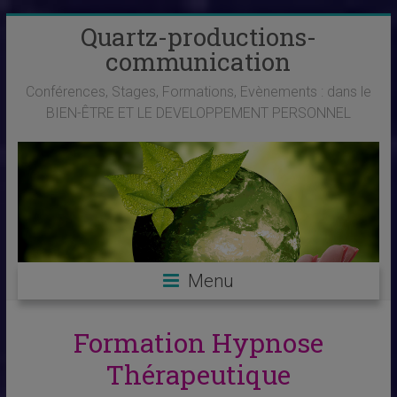
Skip
Quartz-productions-
to
communication
content
Conférences, Stages, Formations, Evènements : dans le
BIEN-ÊTRE ET LE DEVELOPPEMENT PERSONNEL
Menu
Formation Hypnose
Thérapeutique