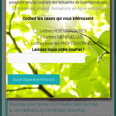
pour être tenu au courant des actualités de Quartzprod.com
(conférences, stages, formations en ligne, articles..)
Cochez les cases qui vous intéressent
Découvrez Debowska Productions
↳
LES MERVEILLES DU MONDE NOUVEAU
,
Livres
Lettres HEBDOMADAIRES
Profitez de la possibilité de louer ou télécharger les
Lettres MENSUELLES
films. Tous les films vous sont proposés en
[…]
Lettres pour les PROFESSIONNELS
Laissez-nous votre courriel !
Veuillez laisser ce champ vide.
Message pour l’année 2025 Maitre Saint Germain
↳
LES MERVEILLES DU MONDE NOUVEAU