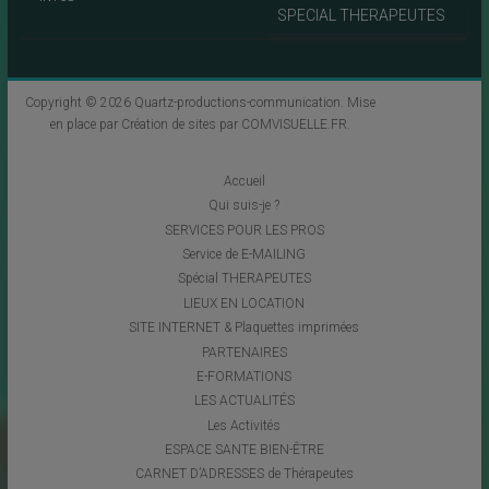
SPECIAL THERAPEUTES
Copyright © 2026
Quartz-productions-communication
. Mise
en place par
Création de sites par COMVISUELLE.FR
.
Accueil
Qui suis-je ?
SERVICES POUR LES PROS
Service de E-MAILING
Spécial THERAPEUTES
LIEUX EN LOCATION
SITE INTERNET & Plaquettes imprimées
PARTENAIRES
E-FORMATIONS
LES ACTUALITÉS
Les Activités
ESPACE SANTE BIEN-ÊTRE
CARNET D’ADRESSES de Thérapeutes