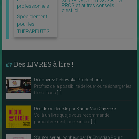
SITE-PLAQUETTES-CARTES
PROS et autres conseils :
professionnels
c’est ici !
Spécialement
pour les
THERAPEUTES
Des LIVRES à lire !
Découvrez Debowska Productions
Profitez de la possibilité de louer ou télécharger les
films. Tous
[…]
Décide ou décède par Karine Van Cayzeele
Voilà un livre que je vous recommande
particulièrement, une écriture
[…]
S’autoriser au bonheur par Dr Christian Bourit