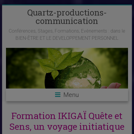
Skip
Quartz-productions-
to
communication
content
Conférences, Stages, Formations, Evènements : dans le
BIEN-ÊTRE ET LE DEVELOPPEMENT PERSONNEL
Menu
Formation IKIGAÏ Quête et
Sens, un voyage initiatique