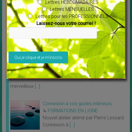
Lettres HEBDOMADAIRES
Projection vibratoire spirituelle Une
Lettres MENSUELLES
formation unique au monde
Lettres pour les PROFESSIONNELS
↳
FORMATIONS EN LIGNE
Laissez-nous votre courriel !
Projection vibratoire spirituelle Une
formation unique
[…]
Veuillez laisser ce champ vide.
MASTERCLASS 2023 “Libérez vos
merveilleux potentiels” et développez
votre Médiumnité
↳
FORMATIONS EN LIGNE
MASTERCLASS 2023 “Libérez vos
merveilleux
[…]
Connexion à vos guides intérieurs
↳
FORMATIONS EN LIGNE
Nouvel atelier animé par Pierre Lessard
Connexion à
[…]