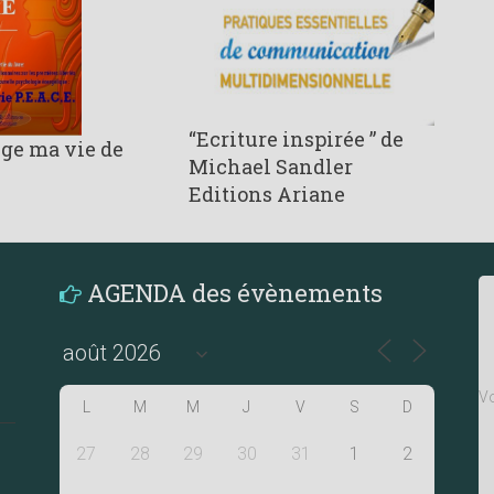
“Ecriture inspirée ” de
ge ma vie de
Michael Sandler
Editions Ariane
AGENDA des évènements
Vo
L
M
M
J
V
S
D
27
28
29
30
31
1
2