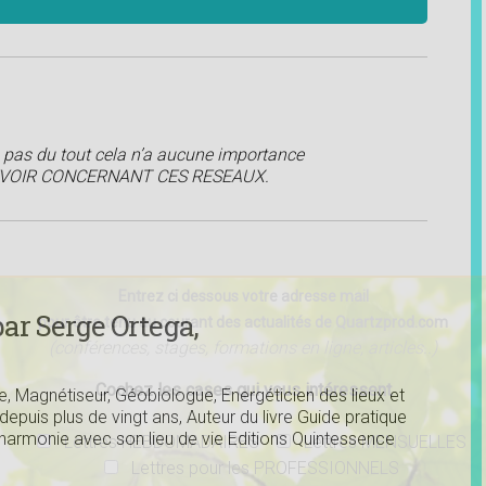
 pas du tout cela n’a aucune importance
REVOIR CONCERNANT CES RESEAUX.
Entrez ci dessous votre adresse mail
ar Serge Ortega,
pour être tenu au courant des actualités de Quartzprod.com
(conférences, stages, formations en ligne, articles..)
Cochez les cases qui vous intéressent
e, Magnétiseur, Géobiologue, Energéticien des lieux et
epuis plus de vingt ans, Auteur du livre Guide pratique
 harmonie avec son lieu de vie Editions Quintessence
Lettres HEBDOMADAIRES
Lettres MENSUELLES
Lettres pour les PROFESSIONNELS