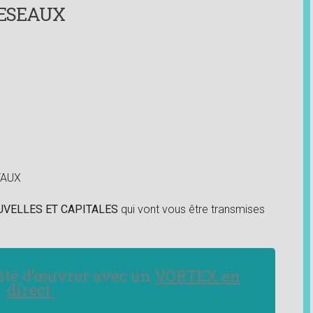
 RESEAUX
TAUX
VELLES ET CAPITALES
qui vont vous être transmises
nité d’œuvrer avec un
VORTEX en
direct.