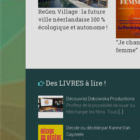
ReGen Village : la future
ville néerlandaise 100 %
écologique et autonome !
“Je chan
femme”
Des LIVRES à lire !
Découvrez Debowska Productions
Profitez de la possibilité de louer ou
télécharger les films. Tous
[…]
Décide ou décède par Karine Van
Cayzeele