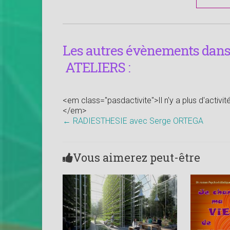
Les autres évènements dans 
ATELIERS :
<em class="pasdactivite">Il n'y a plus d'activi
</em>
←
RADIESTHESIE avec Serge ORTEGA
Vous aimerez peut-être