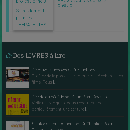
PROS et autres conseils :
professionnels
c’est ici !
Spécialement
pour les
THERAPEUTES
Des LIVRES à lire !
Découvrez Debowska Productions
Profitez de la possibilité de louer ou télécharger les
films. Tous
[…]
Décide ou décède par Karine Van Cayzeele
Voilà un livre que je vous recommande
particulièrement, une écriture
[…]
S’autoriser au bonheur par Dr Christian Bourit
Editions Jouvence