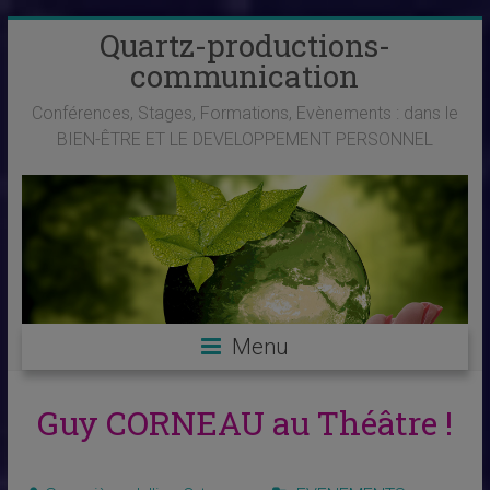
Skip
Quartz-productions-
to
communication
content
Conférences, Stages, Formations, Evènements : dans le
BIEN-ÊTRE ET LE DEVELOPPEMENT PERSONNEL
Menu
Guy CORNEAU au Théâtre !