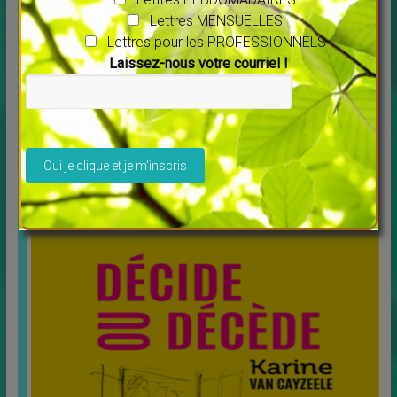
Lettres MENSUELLES
Lettres pour les PROFESSIONNELS
Laissez-nous votre courriel !
Veuillez laisser ce champ vide.
Message pour l’année 2025 Maitre Saint Germain
↳
LES MERVEILLES DU MONDE NOUVEAU
Vous voulez écouter ce message cliquer sur ce lien :
[…]