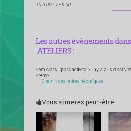
10 h 00 - 17 h 00
Les autres évènements dans 
ATELIERS :
<em class="pasdactivite">Il n'y a plus d'activi
</em>
←
Chemin des lettres hébraïques
Vous aimerez peut-être