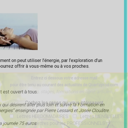
ent on peut utiliser l’énergie, par l’exploration d’un
pourrez offrir à vous-même ou à vos proches.
Entrez ci dessous votre adresse mail
pour être tenu au courant des actualités de Quartzprod.com
(conférences, stages, formations en ligne, articles..)
t est ouvert à tous.
Cochez les cases qui vous intéressent
ui désirent aller plus loin et suivre la Formation en
nergies” enseignée par Pierre Lessard et Josée Clouâtre.
Lettres HEBDOMADAIRES
Lettres MENSUELLES
Lettres pour les PROFESSIONNELS
la journée 75 euros