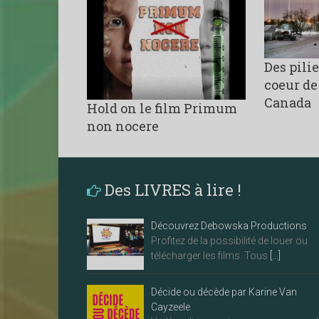
Des pili
coeur de
Canada
Hold on le film Primum
non nocere
Des LIVRES à lire !
Découvrez Debowska Productions
Profitez de la possibilité de louer ou
télécharger les films. Tous
[…]
Décide ou décède par Karine Van
Cayzeele