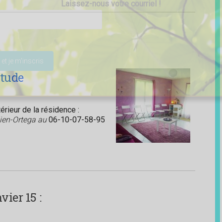
Laissez-nous votre courriel !
ser ce champ vide.
itude
rieur de la résidence :
lien-Ortega au
06-10-07-58-95
ier 15 :