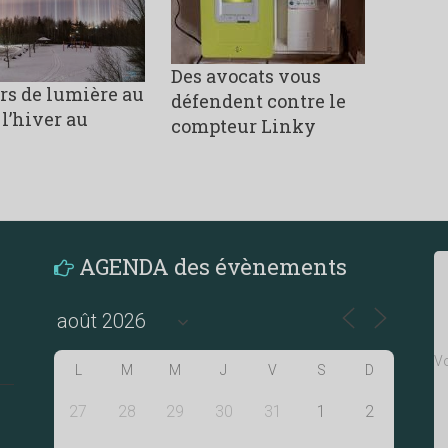
Des avocats vous
ers de lumière au
défendent contre le
 l’hiver au
compteur Linky
AGENDA des évènements
Vo
L
M
M
J
V
S
D
27
28
29
30
31
1
2