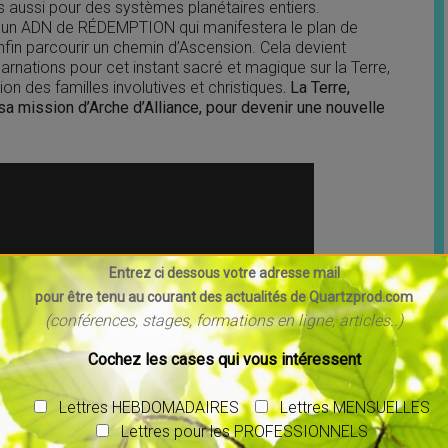
s aussi pour des systèmes planétaires entiers.
r un ADN de RÉDEMPTION qui manifestera le plan de
n parcourir un chemin d’Ascension. Cela devient
arnations pour cet instant sacré et magique sur la Terre,
ion des familles involutives et christiques
. La Terre,
a mission d’Arche d’Alliance, pour devenir une nouvelle
Entrez ci dessous votre adresse mail
pour être tenu au courant des actualités de Quartzprod.com
(conférences, stages, formations en ligne, articles..)
Cochez les cases qui vous intéressent
Lettres HEBDOMADAIRES
Lettres MENSUELLES
Lettres pour les PROFESSIONNELS