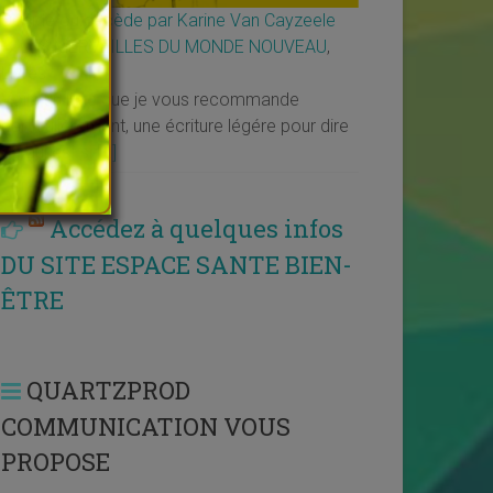
Décide ou décède par Karine Van Cayzeele
↳
LES MERVEILLES DU MONDE NOUVEAU
,
Livres
Voilà un livre que je vous recommande
particulièrement, une écriture légére pour dire
ce qui est si
[…]
Accédez à quelques infos
DU SITE ESPACE SANTE BIEN-
ÊTRE
QUARTZPROD
COMMUNICATION VOUS
PROPOSE