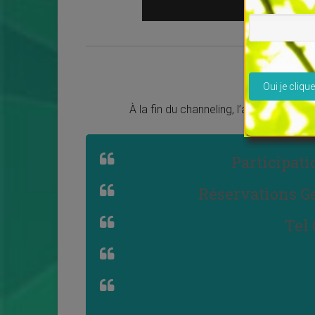
Veuillez lais
À la fin du channeling, l’auteure dédi
Participati
Réservations G
Tel 