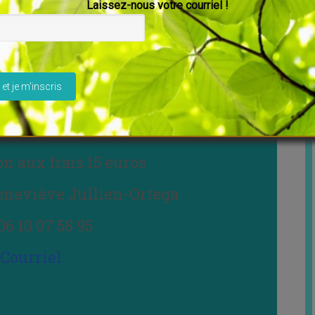
Laissez-nous votre courriel !
ser ce champ vide.
cacera son livre. Son site www.christalchaya.com
on aux frais 15 euros
eneviève Jullien-Ortega
06 10 07 58 95
Courriel