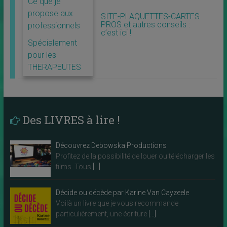
Ce que je
propose aux
SITE-PLAQUETTES-CARTES
PROS et autres conseils :
professionnels
c’est ici !
Spécialement
pour les
THERAPEUTES
Des LIVRES à lire !
Découvrez Debowska Productions
Profitez de la possibilité de louer ou télécharger les
films. Tous
[…]
Décide ou décède par Karine Van Cayzeele
Voilà un livre que je vous recommande
particulièrement, une écriture
[…]