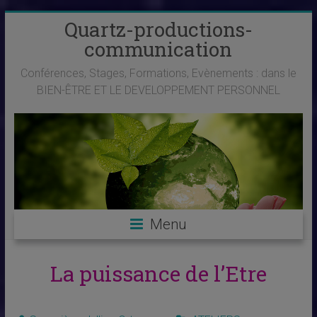
Skip
Quartz-productions-
to
communication
content
Conférences, Stages, Formations, Evènements : dans le
BIEN-ÊTRE ET LE DEVELOPPEMENT PERSONNEL
Menu
La puissance de l’Etre