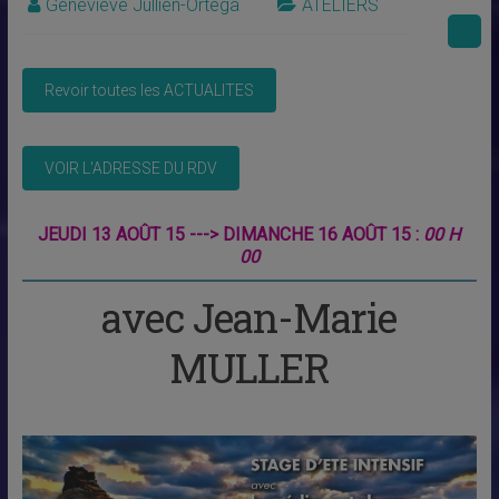
Geneviève Jullien-Ortega
ATELIERS
JEUDI 13 AOÛT 15 ---> DIMANCHE 16 AOÛT 15 :
00 H
00
avec Jean-Marie
MULLER