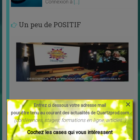
Connexion à
[…]
Un peu de POSITIF
×
Découvrez Debowska Productions
Entrez ci dessous votre adresse mail
↳
LES MERVEILLES DU MONDE NOUVEAU
,
Livres
pour être tenu au courant des actualités de Quartzprod.com
Profitez de la possibilité de louer ou télécharger les
(conférences, stages, formations en ligne, articles..)
films. Tous les films vous sont proposés en
[…]
Cochez les cases qui vous intéressent