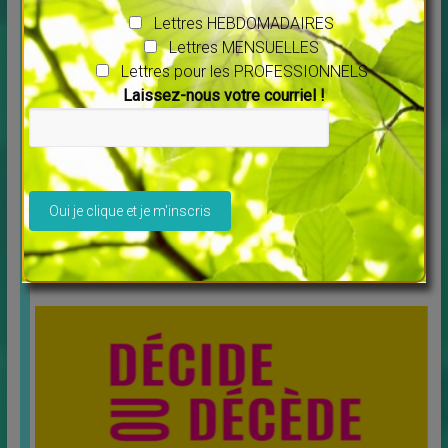
Lettres HEBDOMADAIRES
Lettres MENSUELLES
Lettres pour les PROFESSIONNELS
Laissez-nous votre courriel !
Veuillez laisser ce champ vide.
Message pour l’année 2025 Maitre Saint Germain
↳
LES MERVEILLES DU MONDE NOUVEAU
Vous voulez écouter ce message cliquer sur ce lien :
[…]