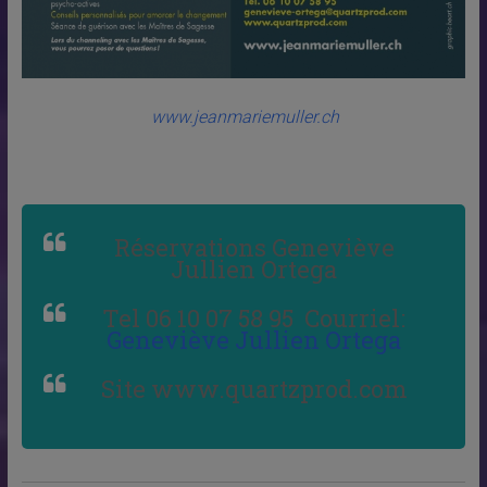
www.jeanmariemuller.ch
Réservations Geneviève
Jullien Ortega
Tel 06 10 07 58 95 Courriel:
Geneviève Jullien Ortega
Site www.quartzprod.com