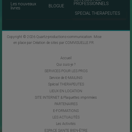
PROFESSIONNELS
Les nouveaux
BLOGUE
livres
SPECIAL THERAPEUTES
Copyright © 2026
Quartz-productions-communication
. Mise
en place par
Création de sites par COMVISUELLE.FR
.
Accueil
Qui suis-je ?
SERVICES POUR LES PROS
Service de E-MAILING
Spécial THERAPEUTES
LIEUX EN LOCATION
SITE INTERNET & Plaquettes imprimées
PARTENAIRES
E-FORMATIONS
LES ACTUALITÉS
Les Activités
ESPACE SANTE BIEN-ÊTRE