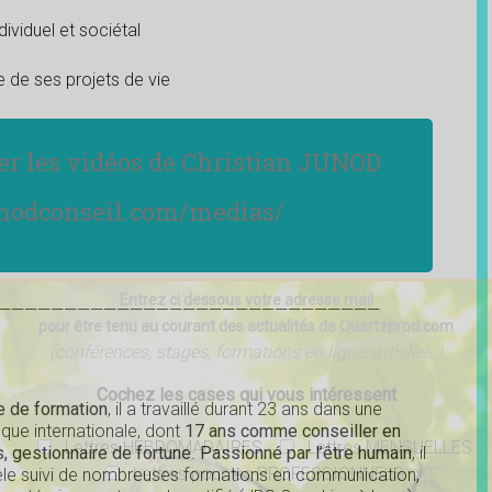
iduel et sociétal
de ses projets de vie
ner les vidéos de Christian JUNOD
nodconseil.com/medias/
Entrez ci dessous votre adresse mail
—————————————————————————————
pour être tenu au courant des actualités de Quartzprod.com
(conférences, stages, formations en ligne, articles..)
Cochez les cases qui vous intéressent
 de formation
, il a travaillé durant 23 ans dans une
que internationale, dont
17 ans comme conseiller en
Lettres HEBDOMADAIRES
Lettres MENSUELLES
, gestionnaire de fortune
.
Passionné par l’être humain
, il
Lettres pour les PROFESSIONNELS
lèle suivi de nombreuses formations en communication,