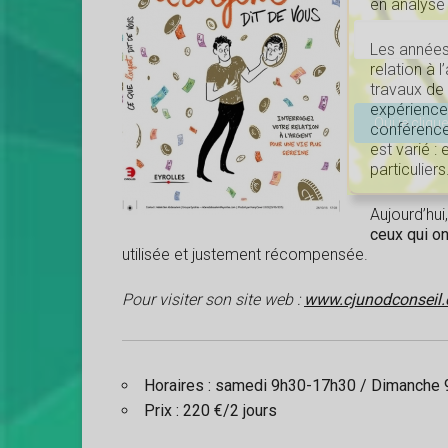
en analyse
Les années 
relation à 
Veuillez lais
travaux de 
expérience 
conférences
est varié :
particuliers
Aujourd’hui
ceux qui on
utilisée et justement récompensée.
Pour visiter son site web :
www.cjunodconseil
Horaires : samedi 9h30-17h30 / Dimanche
Prix : 220 €/2 jours