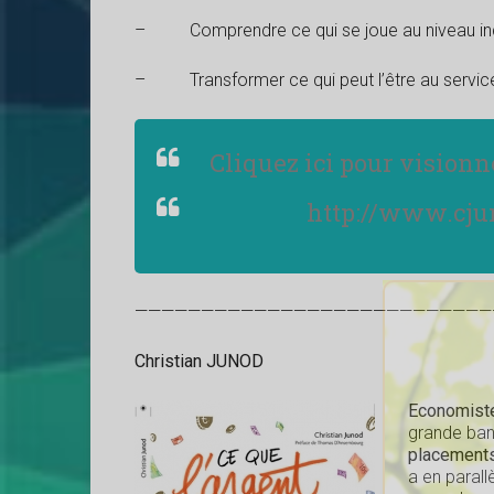
– Comprendre ce qui se joue au niveau indiv
– Transformer ce qui peut l’être au service 
Cliquez ici pour vision
http://www.cju
———————————————————————————
Christian JUNOD
Economiste
grande ban
placements
a en paral