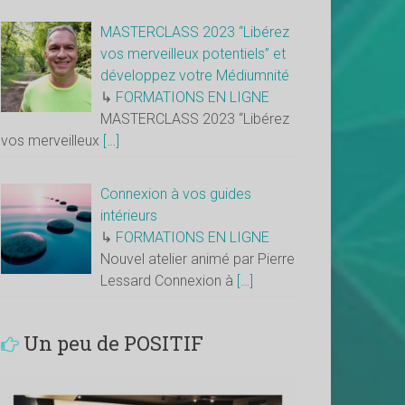
MASTERCLASS 2023 “Libérez
vos merveilleux potentiels” et
développez votre Médiumnité
↳
FORMATIONS EN LIGNE
MASTERCLASS 2023 “Libérez
vos merveilleux
[…]
Connexion à vos guides
intérieurs
↳
FORMATIONS EN LIGNE
Nouvel atelier animé par Pierre
Lessard Connexion à
[…]
Un peu de POSITIF