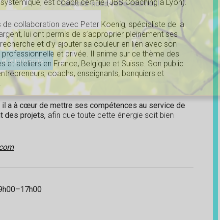
 systémique, est coach certifié (JBS Coaching à Lyon).
Laissez-nous votre courriel !
de collaboration avec Peter Koenig, spécialiste de la
l’argent, lui ont permis de s’approprier pleinement ses
ser ce champ vide.
recherche et d’y ajouter sa couleur en lien avec son
professionnelle et privée. Il anime sur ce thème des
 et ateliers en France, Belgique et Suisse. Son public
 entrepreneurs, coachs, enseignants, banquiers et
.
,
il a à cœur de mettre ses compétences au service de
t des projets,
afin que toute cette énergie soit bien
.com
 9h00–17h00