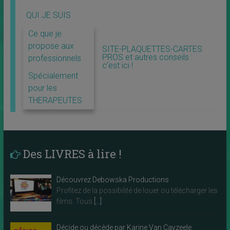
QUI JE SUIS
Ce que je
propose aux
SITE-PLAQUETTES-CARTES
PROS et autres conseils :
professionnels
c’est ici !
Spécialement
pour les
THERAPEUTES
Des LIVRES à lire !
Découvrez Debowska Productions
Profitez de la possibilité de louer ou télécharger les
films. Tous
[…]
Décide ou décède par Karine Van Cayzeele