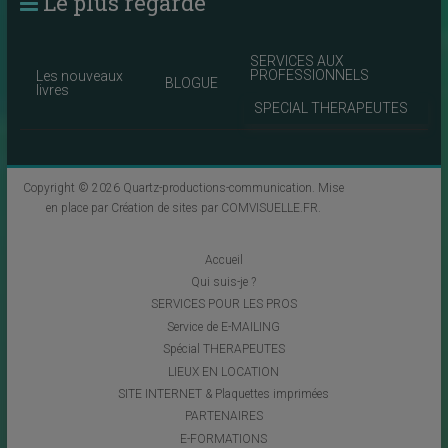
Le plus regardé
SERVICES AUX
PROFESSIONNELS
Les nouveaux
BLOGUE
livres
SPECIAL THERAPEUTES
Copyright © 2026
Quartz-productions-communication
. Mise
en place par
Création de sites par COMVISUELLE.FR
.
Accueil
Qui suis-je ?
SERVICES POUR LES PROS
Service de E-MAILING
Spécial THERAPEUTES
LIEUX EN LOCATION
SITE INTERNET & Plaquettes imprimées
PARTENAIRES
E-FORMATIONS