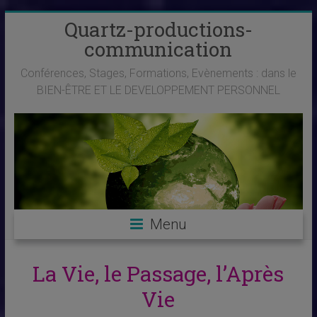
Skip
Quartz-productions-
to
communication
content
Conférences, Stages, Formations, Evènements : dans le
BIEN-ÊTRE ET LE DEVELOPPEMENT PERSONNEL
Menu
La Vie, le Passage, l’Après
Vie