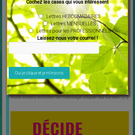
Cochez les cases qui vous intéressent
films. Tous les films vous sont proposés en
[…]
Lettres HEBDOMADAIRES
Lettres MENSUELLES
Lettres pour les PROFESSIONNELS
Laissez-nous votre courriel !
Veuillez laisser ce champ vide.
Message pour l’année 2025 Maitre Saint Germain
↳
LES MERVEILLES DU MONDE NOUVEAU
Vous voulez écouter ce message cliquer sur ce lien :
[…]