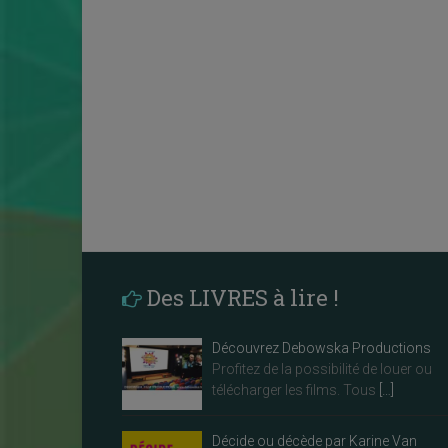
Des LIVRES à lire !
Découvrez Debowska Productions
Profitez de la possibilité de louer ou
télécharger les films. Tous
[…]
Décide ou décède par Karine Van