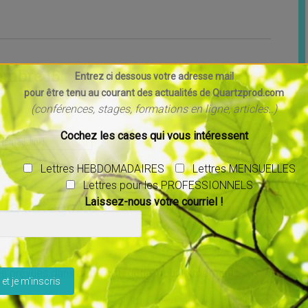
mbre 15 :
Entrez ci dessous votre adresse mail
pour être tenu au courant des actualités de Quartzprod.com
(conférences, stages, formations en ligne, articles..)
Cochez les cases qui vous intéressent
[email_link]
Lettres HEBDOMADAIRES
Lettres MENSUELLES
Lettres pour les PROFESSIONNELS
la catégorie
Laissez-nous votre courriel !
ser ce champ vide.
tés prévues dans cette catégorie, pour le moment...
Cristalvibrasons Pascal Lacombe
→