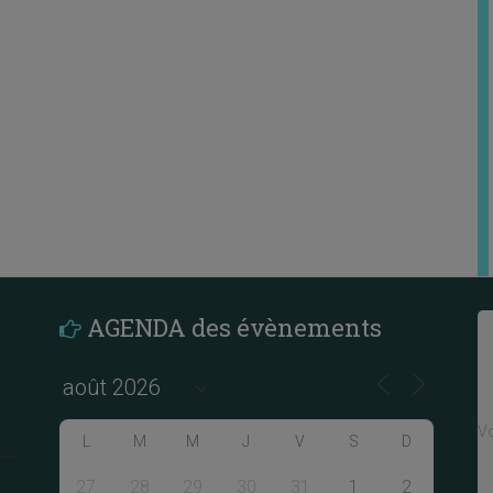
AGENDA des évènements
Vo
L
M
M
J
V
S
D
27
28
29
30
31
1
2