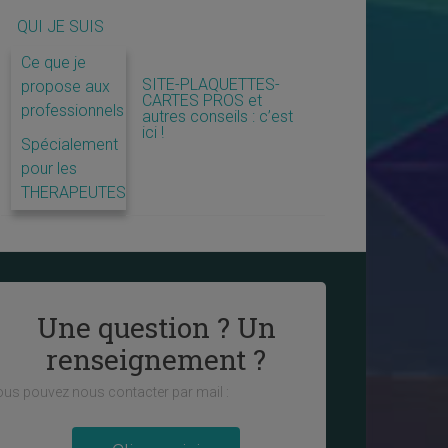
QUI JE SUIS
Ce que je
SITE-PLAQUETTES-
propose aux
CARTES PROS et
professionnels
autres conseils : c’est
ici !
Spécialement
pour les
THERAPEUTES
Une question ? Un
renseignement ?
us pouvez nous contacter par mail :