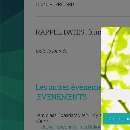
13540 PUYRICARD
RAPPEL DATES :
lundi 16 nove
toute la journée
Les autres évènements dans 
EVENEMENTS :
Veuillez lais
<em class="pasdactivite">Il n'y a plus d'activi
</em>
←
Jeûne, randonnée, méditation