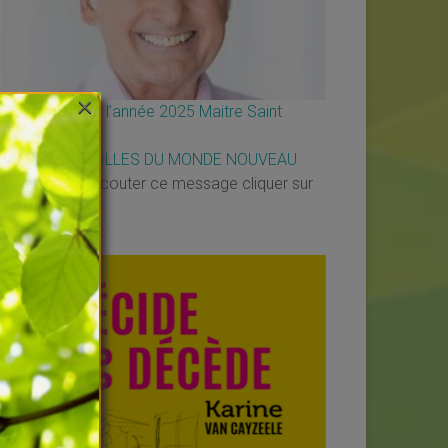
×
Message pour l’année 2025 Maitre Saint
Germain
↳
LES MERVEILLES DU MONDE NOUVEAU
Vous voulez écouter ce message cliquer sur
ce lien :
[…]