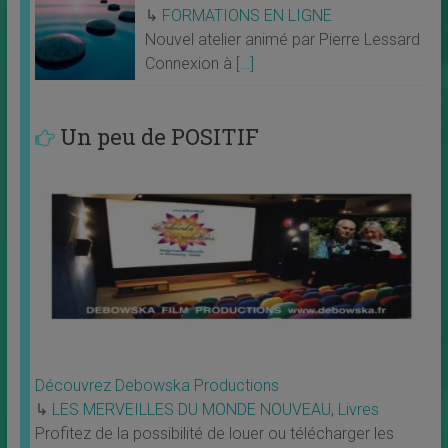
↳
FORMATIONS EN LIGNE
Nouvel atelier animé par Pierre Lessard
Connexion à
[…]
Un peu de POSITIF
Découvrez Debowska Productions
↳
LES MERVEILLES DU MONDE NOUVEAU
,
Livres
Profitez de la possibilité de louer ou télécharger les