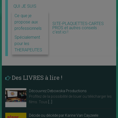
QUI JE SUIS
Ce que je
propose aux
SITE-PLAQUETTES-CARTES
PROS et autres conseils :
professionnels
c’est ici !
Spécialement
pour les
THERAPEUTES
Des LIVRES à lire !
Découvrez Debowska Productions
Profitez de la possibilité de louer ou télécharger les
films. Tous
[…]
Décide ou décède par Karine Van Cayzeele