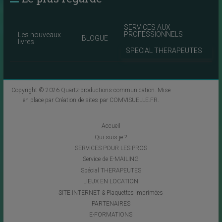
SERVICES AUX
PROFESSIONNELS
Les nouveaux
BLOGUE
livres
SPECIAL THERAPEUTES
Copyright © 2026
Quartz-productions-communication
. Mise
en place par
Création de sites par COMVISUELLE.FR
.
Accueil
Qui suis-je ?
SERVICES POUR LES PROS
Service de E-MAILING
Spécial THERAPEUTES
LIEUX EN LOCATION
SITE INTERNET & Plaquettes imprimées
PARTENAIRES
E-FORMATIONS