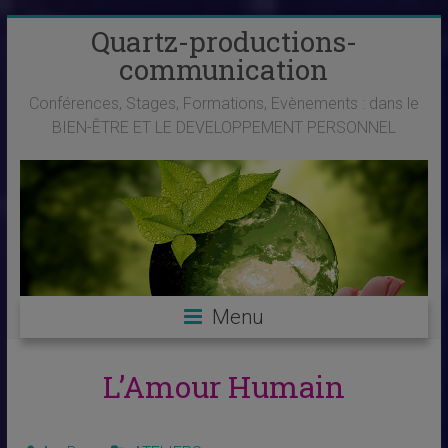
Skip
Quartz-productions-
to
communication
content
Conférences, Stages, Formations, Evènements : dans le
BIEN-ÊTRE ET LE DEVELOPPEMENT PERSONNEL
Menu
L’Amour Humain