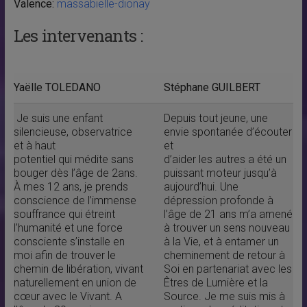
Valence:
massabielle-dionay
Les intervenants :
Yaëlle TOLEDANO
Stéphane GUILBERT
Je suis une enfant
Depuis tout jeune, une
silencieuse, observatrice
envie spontanée d’écouter
et à haut
et
potentiel qui médite sans
d’aider les autres a été un
bouger dès l’âge de 2ans.
puissant moteur jusqu’à
À mes 12 ans, je prends
aujourd’hui. Une
conscience de l’immense
dépression profonde à
souffrance qui étreint
l’âge de 21 ans m’a amené
l’humanité et une force
à trouver un sens nouveau
consciente s’installe en
à la Vie, et à entamer un
moi afin de trouver le
cheminement de retour à
chemin de libération, vivant
Soi en partenariat avec les
naturellement en union de
Êtres de Lumière et la
cœur avec le Vivant. A
Source. Je me suis mis à