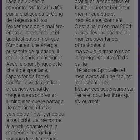
l’âge de 20 ans je
pratiquer la méditation et
rencontre Maître Zhu Jifei
tout ce qui était bon pour
par la pratique du Qi Gong
mon mieux-être et
de Sagesse et fais
mon épanouissement.
l’expérience de la matière-
C’est ainsi qu’en mai 2004
énergie, d’être en tout et
je suis devenu channel de
que tout est en moi, que
manière spontanée,
l’Amour est une énergie
offrant depuis
puissante de guérison. Il
ma voix à la transmission
me demande d’enseigner.
d’enseignements offerts
Avec le chant lyrique et le
par la
chant de spontané,
Hiérarchie Spirituelle, et
j’approfondis l’art du
mon corps afin de faciliter
souffle, je vis la gratitude
la descente des
et deviens canal de
fréquences supérieures sur
fréquences sonores et
Terre et pour les êtres qui
lumineuses que je partage.
s’y ouvrent.
Je reconnais être au
service de l’Intelligence qui
a tout créé. Je me forme
à la naturopathie et à la
médecine énergétique,
voyage dans le monde,