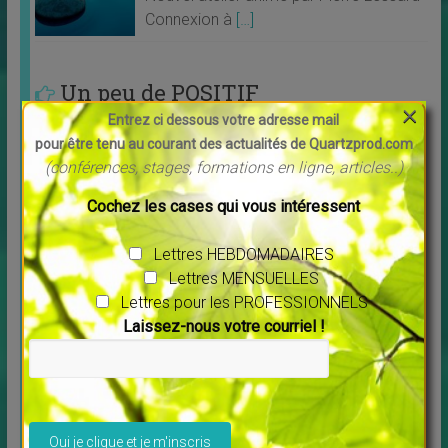
Connexion à
[…]
Un peu de POSITIF
×
Entrez ci dessous votre adresse mail
pour être tenu au courant des actualités de Quartzprod.com
(conférences, stages, formations en ligne, articles..)
Cochez les cases qui vous intéressent
Lettres HEBDOMADAIRES
Lettres MENSUELLES
Lettres pour les PROFESSIONNELS
Laissez-nous votre courriel !
Découvrez Debowska Productions
↳
LES MERVEILLES DU MONDE NOUVEAU
,
Livres
Profitez de la possibilité de louer ou télécharger les
Veuillez laisser ce champ vide.
films. Tous les films vous sont proposés en
[…]