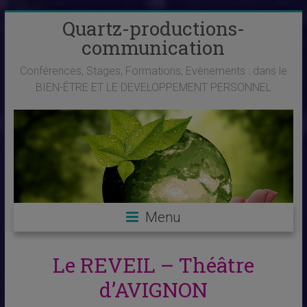
Skip
Quartz-productions-
to
communication
content
Conférences, Stages, Formations, Evènements : dans le
BIEN-ÊTRE ET LE DEVELOPPEMENT PERSONNEL
Menu
Le REVEIL – Théâtre
d’AVIGNON