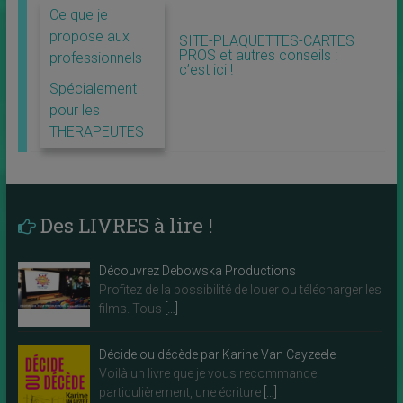
Ce que je
propose aux
SITE-PLAQUETTES-CARTES
PROS et autres conseils :
professionnels
c’est ici !
Spécialement
pour les
THERAPEUTES
Des LIVRES à lire !
Découvrez Debowska Productions
Profitez de la possibilité de louer ou télécharger les
films. Tous
[…]
Décide ou décède par Karine Van Cayzeele
Voilà un livre que je vous recommande
particulièrement, une écriture
[…]