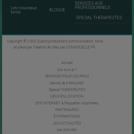
SERVICES AUX
PROFESSIONNELS
Les nouveaux
BLOGUE
livres
SPECIAL THERAPEUTES
Copyright © 2026
Quartz-productions-communication
. Mise
en place par
Création de sites par COMVISUELLE.FR
.
Accueil
Qui suis-je ?
SERVICES POUR LES PROS
Service de E-MAILING
Spécial THERAPEUTES
LIEUX EN LOCATION
SITE INTERNET & Plaquettes imprimées
PARTENAIRES
E-FORMATIONS
LES ACTUALITÉS
Les Activités