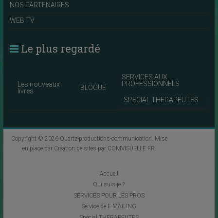
NOS PARTENAIRES
WEB TV
Le plus regardé
SERVICES AUX
PROFESSIONNELS
Les nouveaux
BLOGUE
livres
SPECIAL THERAPEUTES
Copyright © 2026
Quartz-productions-communication
. Mise
en place par
Création de sites par COMVISUELLE.FR
.
Accueil
Qui suis-je ?
SERVICES POUR LES PROS
Service de E-MAILING
Spécial THERAPEUTES