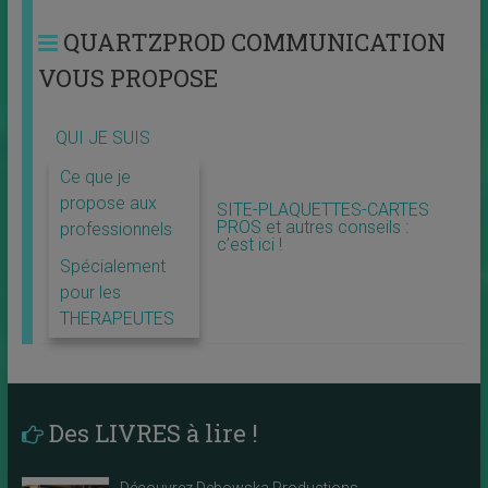
QUARTZPROD COMMUNICATION
VOUS PROPOSE
QUI JE SUIS
Ce que je
propose aux
SITE-PLAQUETTES-CARTES
PROS et autres conseils :
professionnels
c’est ici !
Spécialement
pour les
THERAPEUTES
Des LIVRES à lire !
Découvrez Debowska Productions