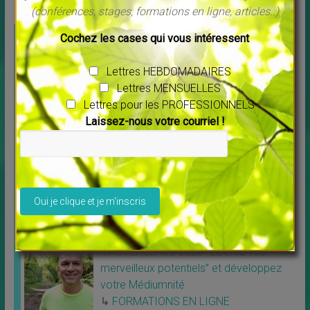
(conférences, stages, formations en ligne, articles..)
UNE QUESTION, UN RENSEIGNEMENT ?
Cochez les cases qui vous intéressent
Contactez moi par mail -
Lettres HEBDOMADAIRES
Lettres MENSUELLES
Lettres pour les PROFESSIONNELS
E-LEARNING
Laissez-nous votre courriel !
Projection vibratoire spirituelle Une
formation unique au monde
Veuillez laisser ce champ vide.
↳
FORMATIONS EN LIGNE
Projection vibratoire spirituelle Une
formation unique
[…]
MASTERCLASS 2023 “Libérez vos
merveilleux potentiels” et développez
votre Médiumnité
↳
FORMATIONS EN LIGNE