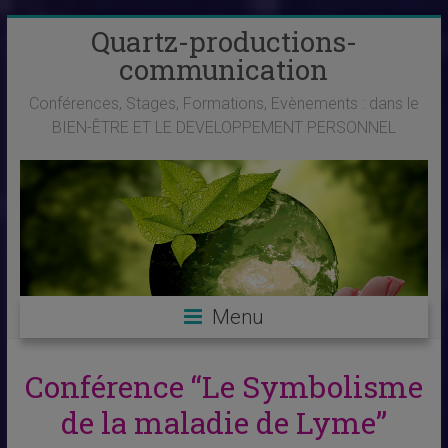
Skip
Quartz-productions-
to
communication
content
Conférences, Stages, Formations, Evènements : dans le
BIEN-ÊTRE ET LE DEVELOPPEMENT PERSONNEL
Menu
Conférence “Le Symbolisme
de la maladie de Lyme”