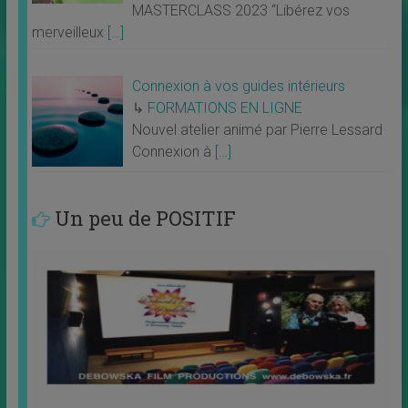
MASTERCLASS 2023 “Libérez vos
merveilleux
[…]
Connexion à vos guides intérieurs
↳
FORMATIONS EN LIGNE
Nouvel atelier animé par Pierre Lessard
Connexion à
[…]
Un peu de POSITIF