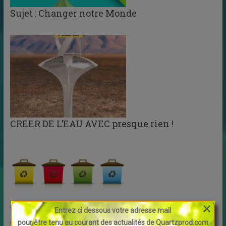
Sujet : Changer notre Monde
CREER DE L’EAU AVEC presque rien !
×
“Love your waste” veut transformer les
Entrez ci dessous votre adresse mail
déchets des cantines… en énergie !
pour être tenu au courant des actualités de Quartzprod.com