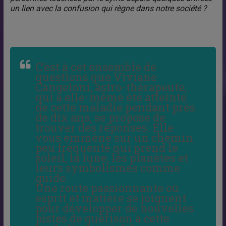
un lien avec la confusion qui règne dans notre société ?
C’est à cet ensemble de
questions que Viviane
Cangeloni, astro-thérapeute,
qui a elle-même été atteinte
de cette maladie pendant près
de dix ans, se propose de
trouver des réponses. Elle
vous emmène sur un chemin
peu fréquenté qui prend le
soleil, la lune, les planètes et
leurs symbolismes comme
guide.
Une route passionnante où
esprit et matière se joignent
pour développer de nouvelles
pistes de guérison à cette