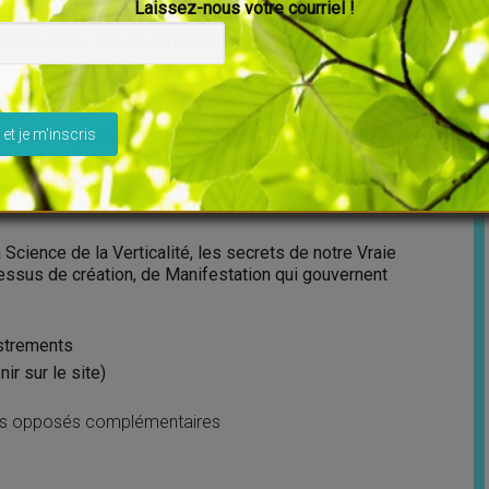
Laissez-nous votre courriel !
on être, élever sa conscience, se défaire de ses peurs et
 choix
(Donc,
pas de voyance
)
ser ce champ vide.
’est entreprendre le parcours initiatique de l’âme en
on Accomplissement, l’Être Intégral, Total. Une
 symboles pour réveiller notre mémoire et retrouver
 Science de la Verticalité, les secrets de notre Vraie
ocessus de création, de Manifestation qui gouvernent
strements
ir sur le site)
les opposés complémentaires