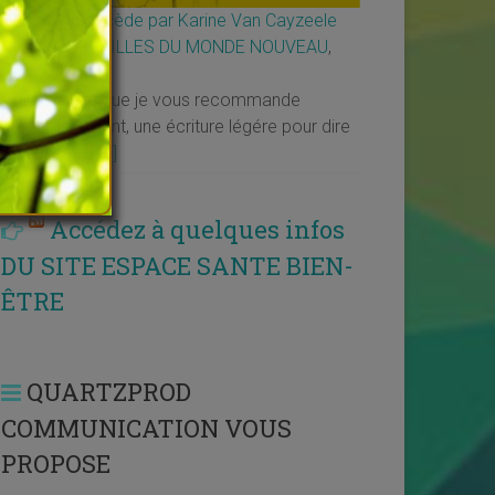
Décide ou décède par Karine Van Cayzeele
↳
LES MERVEILLES DU MONDE NOUVEAU
,
Livres
Voilà un livre que je vous recommande
particulièrement, une écriture légére pour dire
ce qui est si
[…]
Accédez à quelques infos
DU SITE ESPACE SANTE BIEN-
ÊTRE
QUARTZPROD
COMMUNICATION VOUS
PROPOSE