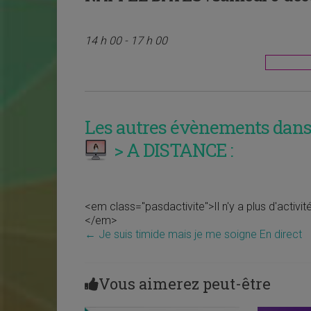
14 h 00 - 17 h 00
Les autres évènements dans 
> A DISTANCE :
<em class="pasdactivite">Il n'y a plus d'activi
</em>
←
Je suis timide mais je me soigne En direct
Vous aimerez peut-être