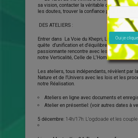
sa vision, contacter la véritable demande de s
les doutes, trouver la confiance pour faire ses
DES ATELIERS :
Veuillez lais
Entrer dans La Voie du Khepri, Le Cheminant, c
quête d’unification et d’équilibre. pour vivre s
passionnante rencontre avec les Archétypes et
notre Verticalité, Celle de L’Homme debout.
Les ateliers, tous indépendants, révèlent par la
Nature et de l’Univers avec les lois et les pr
notre Réalisation.
Ateliers en ligne avec documents et e
nregi
Atelier en présentiel: (voir autres dates à ven
5 décem
bre:
14h/17h: L’ogdoade et les coup