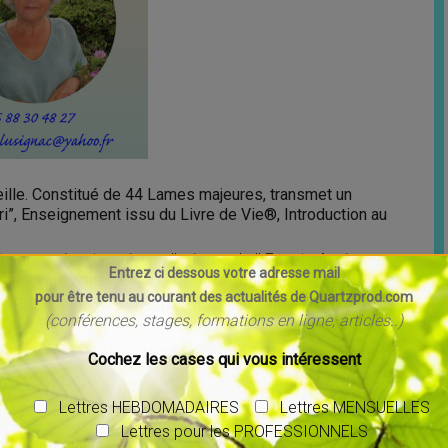
eille. Constitué de 44 Lames majeures, transmet un
i”, Enseignement issu du Livre de Vie®, Introduction au
sance vivante, universelle, issue de l’ Egypte Ancienne,
Entrez ci dessous votre adresse mail
ts individuels et collectifs d’aujourd’hui.
pour être tenu au courant des actualités de Quartzprod.com
a Réalisation de son Être Total, Unifié au sein de
(conférences, stages, formations en ligne, articles..)
, pour s’accomplir, se réaliser au-delà des mensonges,
Cochez les cases qui vous intéressent
Lettres HEBDOMADAIRES
Lettres MENSUELLES
Lettres pour les PROFESSIONNELS
e tu es et qui sait, éclairer une situation présente, élargir