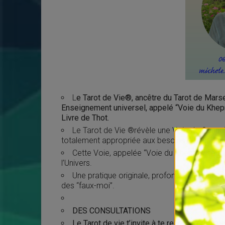
L
e Tarot de Vie®, ancêtre du Tarot de Mars
Enseignement universel, appelé “Voie du Khepr
Livre de Thot.
Le Tarot de Vie ®révèle une Voie de Connais
totalement appropriée aux besoins de changemen
Cette Voie, appelée “Voie du Khepri” vise à l
l’Univers.
Une pratique originale, profonde, humaniste
des “faux-moi”.
DES CONSULTATIONS
Le Tarot de vie t’invite à te relier à l’être qu