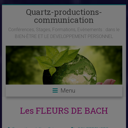
Skip
Quartz-productions-
to
communication
content
Conférences, Stages, Formations, Evènements : dans le
BIEN-ÊTRE ET LE DEVELOPPEMENT PERSONNEL
Menu
Les FLEURS DE BACH