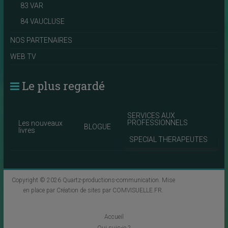
83 VAR
84 VAUCLUSE
NOS PARTENAIRES
WEB TV
Le plus regardé
SERVICES AUX
PROFESSIONNELS
Les nouveaux
BLOGUE
livres
SPECIAL THERAPEUTES
Copyright © 2026
Quartz-productions-communication
. Mise
en place par
Création de sites par COMVISUELLE.FR
.
Accueil