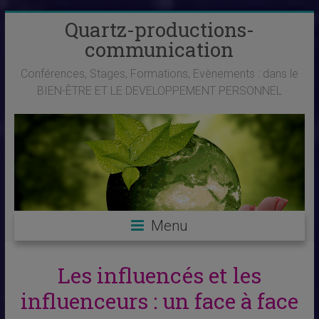
Skip
Quartz-productions-
to
communication
content
Conférences, Stages, Formations, Evènements : dans le
BIEN-ÊTRE ET LE DEVELOPPEMENT PERSONNEL
Menu
Les influencés et les
influenceurs : un face à face