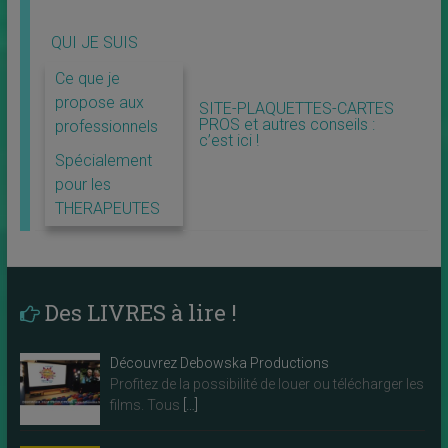
QUI JE SUIS
Ce que je
propose aux
SITE-PLAQUETTES-CARTES
PROS et autres conseils :
professionnels
c’est ici !
Spécialement
pour les
THERAPEUTES
Des LIVRES à lire !
Découvrez Debowska Productions
Profitez de la possibilité de louer ou télécharger les
films. Tous
[…]