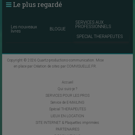
Le plus regardé
SERVICES AUX
PROFESSIONNELS
Les nouveaux
BLOGUE
livres
SPECIAL THERAPEUTES
Copyright © 2026
Quartz-productions-communication
. Mise
en place par
Création de sites par COMVISUELLE.FR
.
Accueil
Qui suis-je ?
SERVICES POUR LES PROS
Service de E-MAILING
Spécial THERAPEUTES
LIEUX EN LOCATION
SITE INTERNET & Plaquettes imprimées
PARTENAIRES