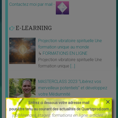
Contactez moi par mail -
E-LEARNING
Projection vibratoire spirituelle Une
formation unique au monde
↳
FORMATIONS EN LIGNE
Projection vibratoire spirituelle Une
formation unique
[…]
MASTERCLASS 2023 “Libérez vos
merveilleux potentiels” et développez
votre Médiumnité
×
↳
FORMATIONS EN LIGNE
Entrez ci dessous votre adresse mail
MASTERCLASS 2023 “Libérez vos
pour être tenu au courant des actualités de Quartzprod.com
merveilleux
[…]
(conférences, stages, formations en ligne, articles..)