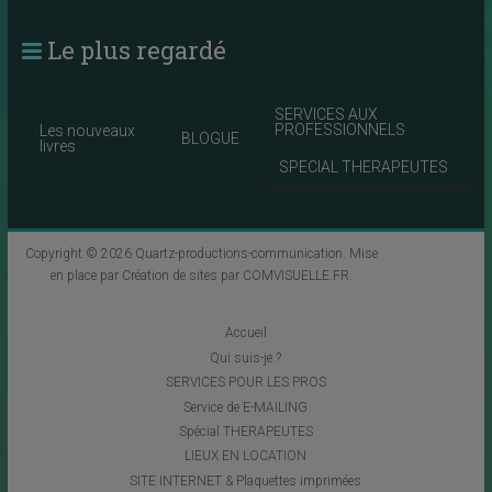
Le plus regardé
SERVICES AUX
PROFESSIONNELS
Les nouveaux
BLOGUE
livres
SPECIAL THERAPEUTES
Copyright © 2026
Quartz-productions-communication
. Mise
en place par
Création de sites par COMVISUELLE.FR
.
Accueil
Qui suis-je ?
SERVICES POUR LES PROS
Service de E-MAILING
Spécial THERAPEUTES
LIEUX EN LOCATION
SITE INTERNET & Plaquettes imprimées