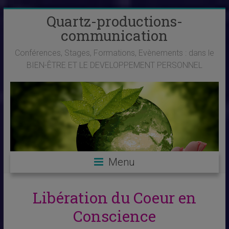
Skip
Quartz-productions-
to
communication
content
Conférences, Stages, Formations, Evènements : dans le
BIEN-ÊTRE ET LE DEVELOPPEMENT PERSONNEL
Menu
Libération du Coeur en
Conscience