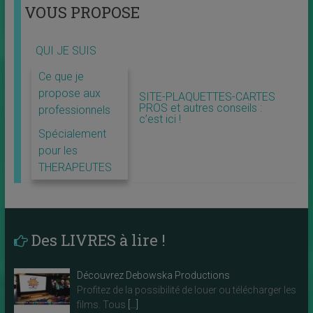
VOUS PROPOSE
QUI JE SUIS
Ce que je
propose aux
SITE-PLAQUETTES-CARTES
PROS et autres conseils :
professionnels
c’est ici !
Spécialement
pour les
THERAPEUTES
Des LIVRES à lire !
Découvrez Debowska Productions
Profitez de la possibilité de louer ou télécharger les
films. Tous
[…]