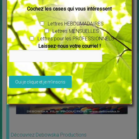
Cochez les cases qui vous intéressent
Connexion à vos guides intérieurs
↳
FORMATIONS EN LIGNE
Lettres HEBDOMADAIRES
Nouvel atelier animé par Pierre Lessard
Lettres MENSUELLES
Connexion à
[…]
Lettres pour les PROFESSIONNELS
Laissez-nous votre courriel !
Un peu de POSITIF
Veuillez laisser ce champ vide.
Découvrez Debowska Productions