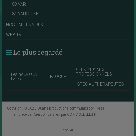
83 VAR
84 VAUCLUSE
NOS PARTENAIRES
WEB TV
Le plus regardé
SERVICES AUX
PROFESSIONNELS
Les nouveaux
BLOGUE
livres
SPECIAL THERAPEUTES
Copyright © 2026
Quartz-productions-communication
. Mise
en place par
Création de sites par COMVISUELLE.FR
.
Accueil