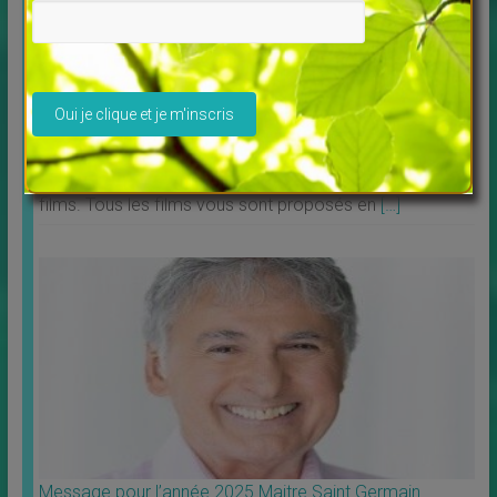
Veuillez laisser ce champ vide.
Découvrez Debowska Productions
↳
LES MERVEILLES DU MONDE NOUVEAU
,
Livres
Profitez de la possibilité de louer ou télécharger les
films. Tous les films vous sont proposés en
[…]
Message pour l’année 2025 Maitre Saint Germain