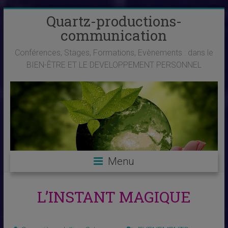
Skip
Quartz-productions-
to
communication
content
Conférences, Stages, Formations, Evènements : dans le
BIEN-ÊTRE ET LE DEVELOPPEMENT PERSONNEL
Menu
L’INSTANT MAGIQUE