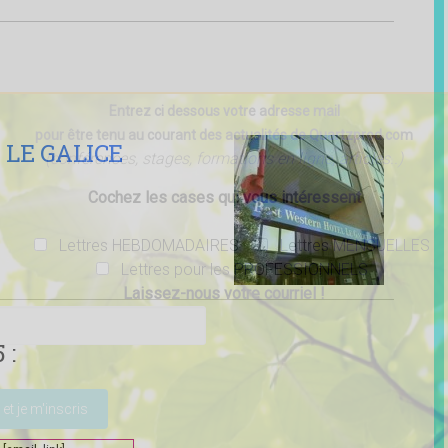
Entrez ci dessous votre adresse mail
pour être tenu au courant des actualités de Quartzprod.com
LE GALICE
(conférences, stages, formations en ligne, articles..)
Cochez les cases qui vous intéressent
Lettres HEBDOMADAIRES
Lettres MENSUELLES
Lettres pour les PROFESSIONNELS
Laissez-nous votre courriel !
 :
ser ce champ vide.