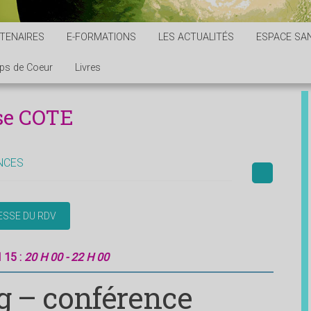
TENAIRES
E-FORMATIONS
LES ACTUALITÉS
ESPACE SAN
ps de Coeur
Livres
se COTE
NCES
 15 :
20 H 00 - 22 H 00
g – conférence