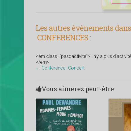
Les autres évènements dans 
CONFERENCES :
<em class="pasdactivite">Il n'y a plus d'activi
</em>
←
Conférence- Concert
Vous aimerez peut-être