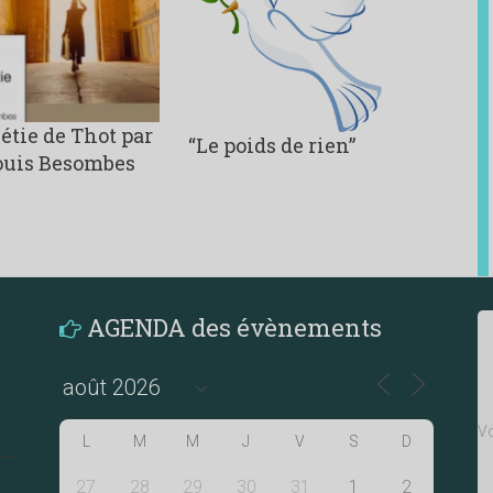
étie de Thot par
“Le poids de rien”
ouis Besombes
AGENDA des évènements
Vo
L
M
M
J
V
S
D
27
28
29
30
31
1
2