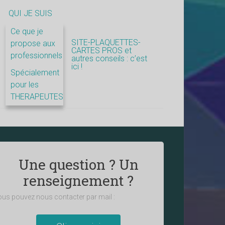
QUI JE SUIS
Ce que je
SITE-PLAQUETTES-
propose aux
CARTES PROS et
professionnels
autres conseils : c’est
ici !
Spécialement
pour les
THERAPEUTES
Une question ? Un
renseignement ?
us pouvez nous contacter par mail :