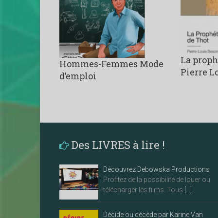
La proph
Hommes-Femmes Mode
Pierre L
d’emploi
Des LIVRES à lire !
Découvrez Debowska Productions
Profitez de la possibilité de louer ou
télécharger les films. Tous
[…]
Décide ou décède par Karine Van