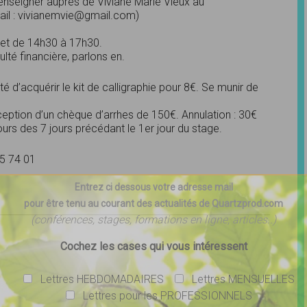
renseigner auprès de Viviane Marie Vieux au
ail : vivianemvie@gmail.com)
 et de 14h30 à 17h30.
ulté financière, parlons en.
ité d’acquérir le kit de calligraphie pour 8€. Se munir de
éception d’un chèque d’arrhes de 150€. Annulation : 30€
ours des 7 jours précédant le 1er jour du stage.
85 74 01
Entrez ci dessous votre adresse mail
pour être tenu au courant des actualités de Quartzprod.com
(conférences, stages, formations en ligne, articles..)
Cochez les cases qui vous intéressent
Lettres HEBDOMADAIRES
Lettres MENSUELLES
Lettres pour les PROFESSIONNELS