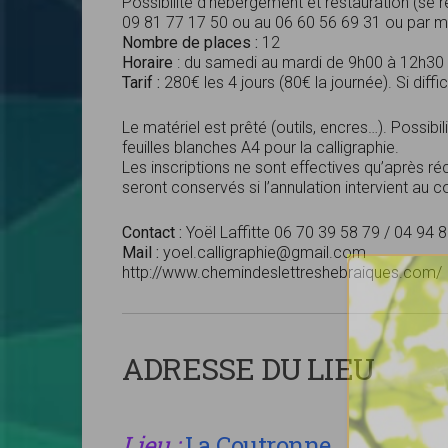
Possibilité d’hébergement et restauration (se 
09 81 77 17 50 ou au 06 60 56 69 31 ou par m
Nombre de places :
12
Horaire
: du samedi au mardi de 9h00 à 12h30
Tarif :
280€ les 4 jours (80€ la journée). Si diffic
Le matériel est prêté (outils, encres…). Possibil
feuilles blanches A4 pour la calligraphie.
Les inscriptions ne sont effectives qu’après r
seront conservés si l’annulation intervient au c
Contact :
Yoël Laffitte 06 70 39 58 79 / 04 94 
Mail :
yoel.calligraphie@gmail.com
http://www.chemindeslettreshebraiques.com/
ADRESSE DU LIEU
Lieu :
La Coutronne