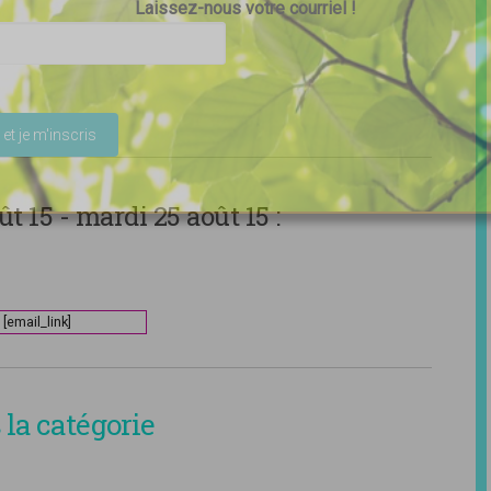
Laissez-nous votre courriel !
ser ce champ vide.
t 15 - mardi 25 août 15 :
[email_link]
la catégorie