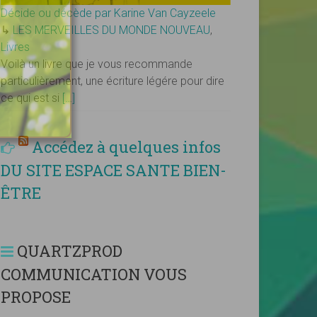
Décide ou décède par Karine Van Cayzeele
↳
LES MERVEILLES DU MONDE NOUVEAU
,
Livres
Voilà un livre que je vous recommande
particulièrement, une écriture légére pour dire
ce qui est si
[…]
Accédez à quelques infos
DU SITE ESPACE SANTE BIEN-
ÊTRE
QUARTZPROD
COMMUNICATION VOUS
PROPOSE