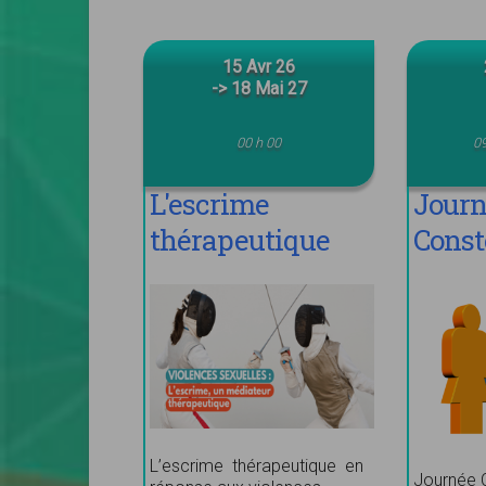
15 Avr 26
-> 18 Mai 27
00 h 00
09
L'escrime
Jour
thérapeutique
Const
Biod
L’escrime thérapeutique en
Journée C