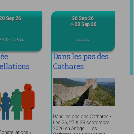
20 Sep 26
26 Sep 26
-> 28 Sep 26
 h 00 - 17 h 00
00 h 00
née
Dans les pas des
ellations
Cathares
ynamiques
Dans les pas des Cathares -
Les 26, 27 & 28 septembre
2026 en Ariège Les
onstellations «