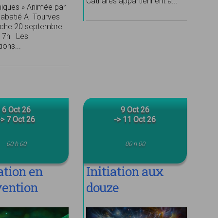
Cathares appartiennent à...
iques » Animée par
abatié A Tourves
che 20 septembre
17h Les
ions...
6 Oct 26
9 Oct 26
-> 7 Oct 26
-> 11 Oct 26
00 h 00
00 h 00
tion en
Initiation aux
vention
douze
étique de
dimensions de