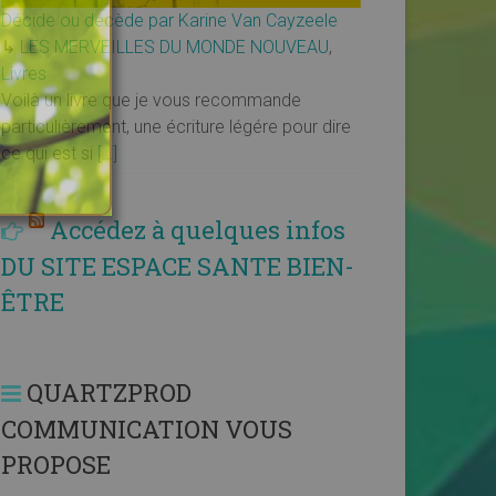
Décide ou décède par Karine Van Cayzeele
↳
LES MERVEILLES DU MONDE NOUVEAU
,
Livres
Voilà un livre que je vous recommande
particulièrement, une écriture légére pour dire
ce qui est si
[…]
Accédez à quelques infos
DU SITE ESPACE SANTE BIEN-
ÊTRE
QUARTZPROD
COMMUNICATION VOUS
PROPOSE