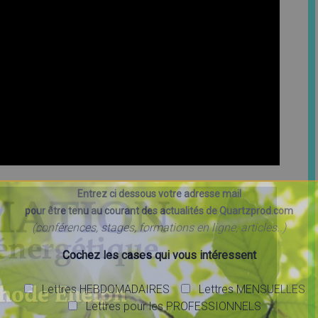
Entrez ci dessous votre adresse mail
pour être tenu au courant des actualités de Quartzprod.com
(conférences, stages, formations en ligne, articles..)
Cochez les cases qui vous intéressent
Lettres HEBDOMADAIRES
Lettres MENSUELLES
Lettres pour les PROFESSIONNELS