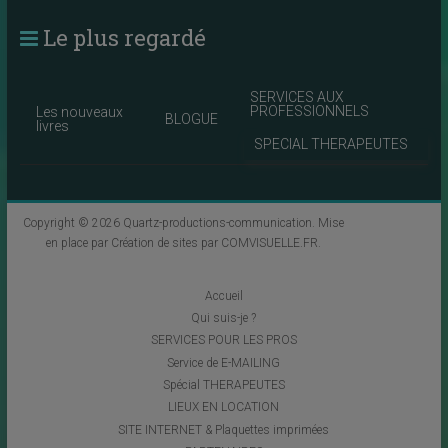
Le plus regardé
SERVICES AUX
PROFESSIONNELS
Les nouveaux
BLOGUE
livres
SPECIAL THERAPEUTES
Copyright © 2026
Quartz-productions-communication
. Mise
en place par
Création de sites par COMVISUELLE.FR
.
Accueil
Qui suis-je ?
SERVICES POUR LES PROS
Service de E-MAILING
Spécial THERAPEUTES
LIEUX EN LOCATION
SITE INTERNET & Plaquettes imprimées