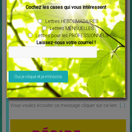
↳
LES MERVEILLES DU MONDE NOUVEAU
,
Livres
Cochez les cases qui vous intéressent
Profitez de la possibilité de louer ou télécharger les
films. Tous les films vous sont proposés en
[…]
Lettres HEBDOMADAIRES
Lettres MENSUELLES
Lettres pour les PROFESSIONNELS
Laissez-nous votre courriel !
Veuillez laisser ce champ vide.
Message pour l’année 2025 Maitre Saint Germain
↳
LES MERVEILLES DU MONDE NOUVEAU
Vous voulez écouter ce message cliquer sur ce lien :
[…]