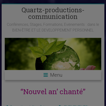
Skip
Quartz-productions-
to
communication
content
Conférences, Stages, Formations, Evènements : dans le
BIEN-ÊTRE ET LE DEVELOPPEMENT PERSONNEL
Menu
“Nouvel an’ chanté”