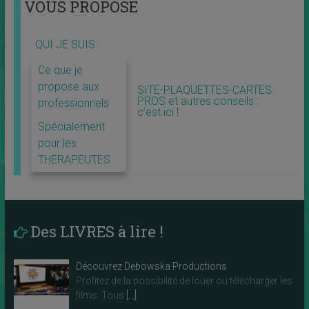
VOUS PROPOSE
QUI JE SUIS
Ce que je
propose aux
SITE-PLAQUETTES-CARTES
PROS et autres conseils :
professionnels
c’est ici !
Spécialement
pour les
THERAPEUTES
Des LIVRES à lire !
Découvrez Debowska Productions
Profitez de la possibilité de louer ou télécharger les
films. Tous
[…]