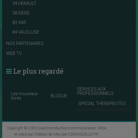
34 HERAULT
38 ISERE
83 VAR
84 VAUCLUSE
NOS PARTENAIRES
WEB TV
Le plus regardé
SERVICES AUX
PROFESSIONNELS
Les nouveaux
BLOGUE
livres
SPECIAL THERAPEUTES
Copyright © 2026
Quartz-productions-communication
. Mise
en place par
Création de sites par COMVISUELLE.FR
.