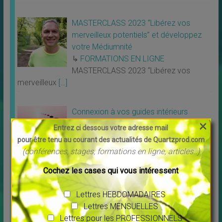
MASTERCLASS 2023 “Libérez vos
merveilleux potentiels” et développez
votre Médiumnité
↳
FORMATIONS EN LIGNE
MASTERCLASS 2023 “Libérez vos
merveilleux
[…]
Connexion à vos guides intérieurs
×
↳
FORMATIONS EN LIGNE
Entrez ci dessous votre adresse mail
Nouvel atelier animé par Pierre Lessard
pour être tenu au courant des actualités de Quartzprod.com
Connexion à
[…]
(conférences, stages, formations en ligne, articles..)
Cochez les cases qui vous intéressent
Un peu de POSITIF
Lettres HEBDOMADAIRES
Lettres MENSUELLES
Lettres pour les PROFESSIONNELS