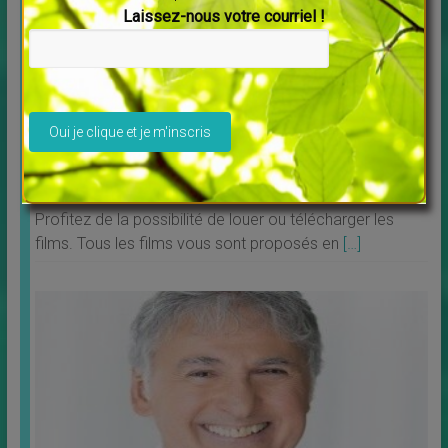
Laissez-nous votre courriel !
Veuillez laisser ce champ vide.
Découvrez Debowska Productions
↳
LES MERVEILLES DU MONDE NOUVEAU
,
Livres
Profitez de la possibilité de louer ou télécharger les
films. Tous les films vous sont proposés en
[…]