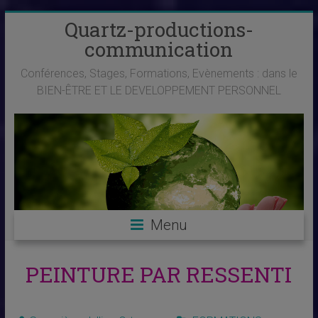
Skip
Quartz-productions-
to
communication
content
Conférences, Stages, Formations, Evènements : dans le
BIEN-ÊTRE ET LE DEVELOPPEMENT PERSONNEL
Menu
PEINTURE PAR RESSENTI