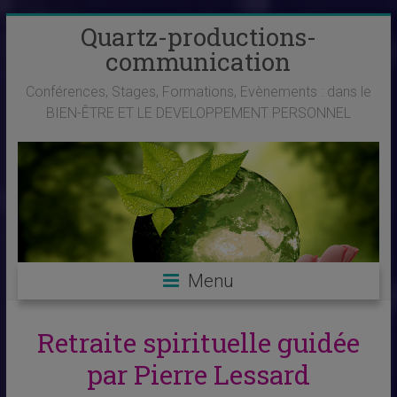
Skip
Quartz-productions-
to
communication
content
Conférences, Stages, Formations, Evènements : dans le
BIEN-ÊTRE ET LE DEVELOPPEMENT PERSONNEL
Menu
Retraite spirituelle guidée
par Pierre Lessard