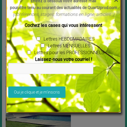
Entrez ci dessous votre adresse mail
pour être tenu au courant des actualités de Quartzprod.com
(conférences, stages, formations en ligne, articles..)
Cochez les cases qui vous intéressent
Lettres HEBDOMADAIRES
Lettres MENSUELLES
Lettres pour les PROFESSIONNELS
22 juillet Fête de Sainte Marie Madeleine, le
Laissez-nous votre courriel !
pape François, Michel Garnier et Pakoune
Veuillez laisser ce champ vide.