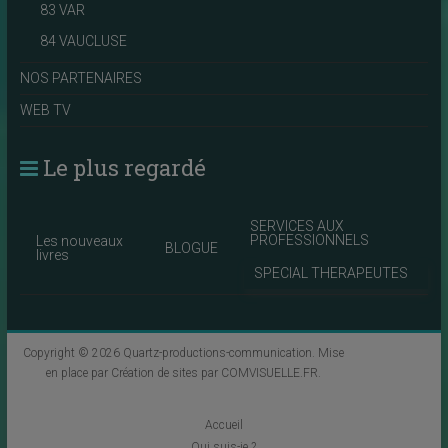
83 VAR
84 VAUCLUSE
NOS PARTENAIRES
WEB TV
Le plus regardé
SERVICES AUX
PROFESSIONNELS
Les nouveaux
BLOGUE
livres
SPECIAL THERAPEUTES
Copyright © 2026
Quartz-productions-communication
. Mise
en place par
Création de sites par COMVISUELLE.FR
.
Accueil
Qui suis-je ?