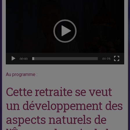
Lecteur
vidéo
00:00
01:23
Au programme :
Cette retraite se veut
un développement des
aspects naturels de