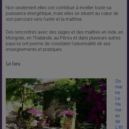
Non seulement elles ont contribué à éveiller toute sa
puissance énergétique, mais elles se situent au cœur de
son parcours vers l’unité et la maîtrise.
Des rencontres avec des sages et des maîtres en Inde, en
Mongolie, en Thaïlande, au Pérou et dans plusieurs autres
pays lui ont permis de constater l’universalité de ses
enseignements et pratiques.
Le lieu
Do
mai
ne
Le
Ha
me
au
de
L’ét