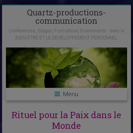
Skip
Quartz-productions-
to
communication
content
Conférences, Stages, Formations, Evènements : dans le
BIEN-ÊTRE ET LE DEVELOPPEMENT PERSONNEL
Menu
Rituel pour la Paix dans le
Monde