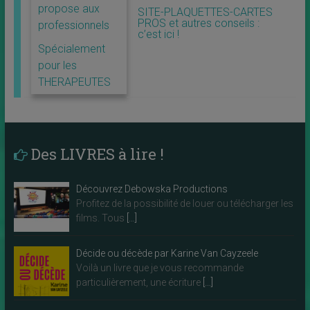
propose aux
SITE-PLAQUETTES-CARTES
PROS et autres conseils :
professionnels
c’est ici !
Spécialement
pour les
THERAPEUTES
Des LIVRES à lire !
Découvrez Debowska Productions
Profitez de la possibilité de louer ou télécharger les
films. Tous
[…]
Décide ou décède par Karine Van Cayzeele
Voilà un livre que je vous recommande
particulièrement, une écriture
[…]