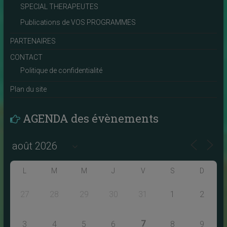
SPECIAL THERAPEUTES
Publications de VOS PROGRAMMES
PARTENAIRES
CONTACT
Politique de confidentialité
Plan du site
AGENDA des évènements
L
M
M
J
V
S
D
27
28
29
30
31
1
2
7
3
4
5
6
8
9