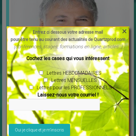
×
Entrez ci dessous votre adresse mail
pour être tenu au courant des actualités de Quartzprod.com
(conférences, stages, formations en ligne, articles..)
Cochez les cases qui vous intéressent
Message pour l’année 2025 Maitre Saint Germain
↳
LES MERVEILLES DU MONDE NOUVEAU
Lettres HEBDOMADAIRES
Vous voulez écouter ce message cliquer sur ce lien :
[…]
Lettres MENSUELLES
Lettres pour les PROFESSIONNELS
Laissez-nous votre courriel !
Veuillez laisser ce champ vide.