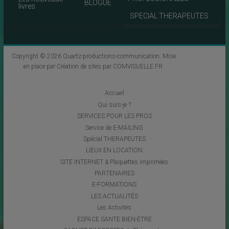
BLOGUE
livres
SPECIAL THERAPEUTES
Copyright © 2026
Quartz-productions-communication
. Mise
en place par
Création de sites par COMVISUELLE.FR
.
Accueil
Qui suis-je ?
SERVICES POUR LES PROS
Service de E-MAILING
Spécial THERAPEUTES
LIEUX EN LOCATION
SITE INTERNET & Plaquettes imprimées
PARTENAIRES
E-FORMATIONS
LES ACTUALITÉS
Les Activités
ESPACE SANTE BIEN-ÊTRE