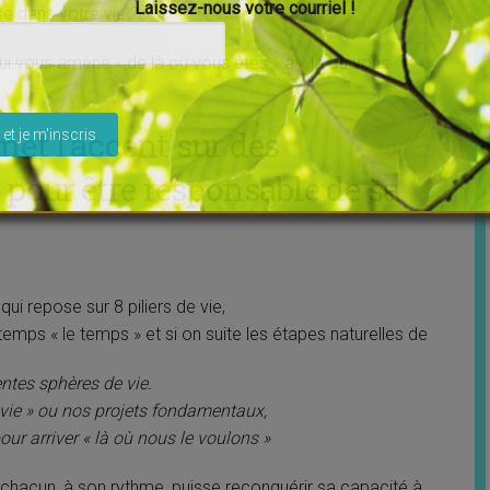
Laissez-nous votre courriel !
e dans votre vie ?
r qui vous amène « de là où vous êtes » à « là où vous
ser ce champ vide.
 met l’accent sur des
pour être responsable de sa
ui repose sur 8 piliers de vie,
 temps « le temps » et si on suite les étapes naturelles de
rentes sphères de vie.
vie » ou nos projets fondamentaux,
our arriver « là où nous le voulons »
e chacun, à son rythme, puisse reconquérir sa capacité à