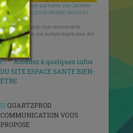
Décide ou décède par Karine Van Cayzeele
↳
LES MERVEILLES DU MONDE NOUVEAU
,
Livres
Voilà un livre que je vous recommande
particulièrement, une écriture légére pour dire
ce qui est si
[…]
Accédez à quelques infos
DU SITE ESPACE SANTE BIEN-
ÊTRE
QUARTZPROD
COMMUNICATION VOUS
PROPOSE