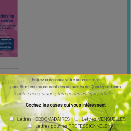
n de se recentrer :
Entrez ci dessous votre adresse mail
pour être tenu au courant des actualités de Quartzprod.com
(conférences, stages, formations en ligne, articles..)
Cochez les cases qui vous intéressent
s lancez dans une activité ?
ouver plus d’aisance financière ?
Lettres HEBDOMADAIRES
Lettres MENSUELLES
fférent ?
Lettres pour les PROFESSIONNELS