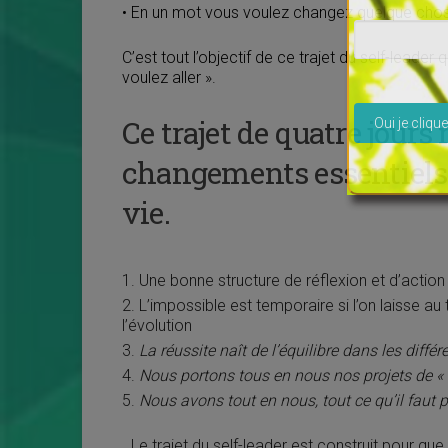
• En un mot vous voulez changez quelque chos
C’est tout l’objectif de ce trajet du self-leade
voulez aller ».
Veuillez lais
Ce trajet de quatre jours
changements essentiels 
vie.
Une bonne structure de réflexion et d’action q
L’impossible est temporaire si l’on laisse au
l’évolution
La réussite naît de l’équilibre dans les diffé
Nous portons tous en nous nos projets de « 
Nous avons tout en nous, tout ce qu’il faut p
Le trajet du self-leader est construit pour qu