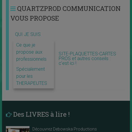
QUARTZPROD COMMUNICATION
VOUS PROPOSE
QUI JE SUIS
Ce que je
propose aux
SITE-PLAQUETTES-CARTES
PROS et autres conseils :
professionnels
c’est ici !
Spécialement
pour les
THERAPEUTES
Des LIVRES à lire !
Découvrez Debowska Productions