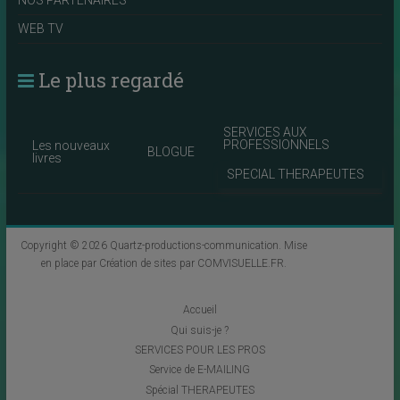
NOS PARTENAIRES
WEB TV
Le plus regardé
SERVICES AUX
PROFESSIONNELS
Les nouveaux
BLOGUE
livres
SPECIAL THERAPEUTES
Copyright © 2026
Quartz-productions-communication
. Mise
en place par
Création de sites par COMVISUELLE.FR
.
Accueil
Qui suis-je ?
SERVICES POUR LES PROS
Service de E-MAILING
Spécial THERAPEUTES