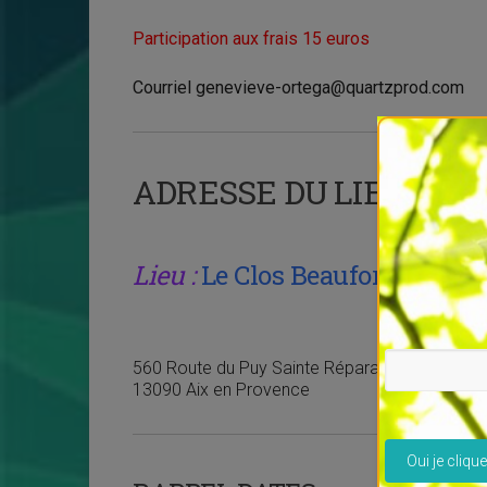
Participation aux frais 15 euros
Courriel genevieve-ortega@quartzprod.com
ADRESSE DU LIEU
Lieu :
Le Clos Beaufort
560 Route du Puy Sainte Réparade
13090 Aix en Provence
Veuillez lais