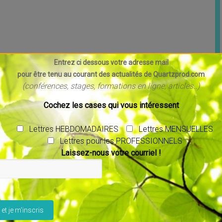
Entrez ci dessous votre adresse mail
pour être tenu au courant des actualités de Quartzprod.com
(conférences, stages, formations en ligne, articles..)
Cochez les cases qui vous intéressent
Lettres HEBDOMADAIRES
Lettres MENSUELLES
Lettres pour les PROFESSIONNELS
Laissez-nous votre courriel !
ser ce champ vide.