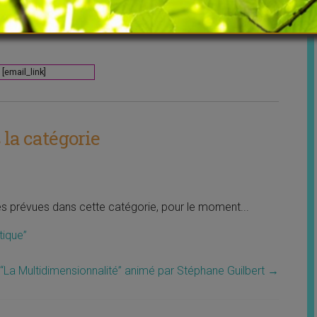
ars 20 :
[email_link]
la catégorie
tés prévues dans cette catégorie, pour le moment...
tique”
“La Multidimensionnalité” animé par Stéphane Guilbert
→