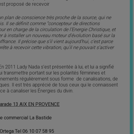
 est proposé de recevoir
n plan de conscience très proche de la source, qui ne
is. Il se définit comme “concepteur de directions
jour en charge de la circulation de l’Energie Christique, et
r à installer un nouveau moteur d’évolution basé sur la
rance. Il précise que s’il vient aujourd’hui, c’est parce
ête à recevoir cette vibration, qu’il ne pouvait s’activer
 2011 Lady Nada s’est présentée à lui, et lui a signifié
ui transmettre portant sur les polarités féminines et
eignements régulièrement sous forme de canalisations, de
iques. Il est très apprécié de tous ceux qui le connaissent
ce à canaliser les Énergies du divin.
éparade 13 AIX EN PROVENCE
tre commercial La Bastide
 Ortega Tel 06 10 07 58 95