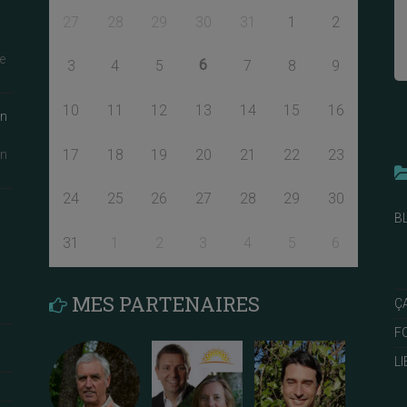
27
28
29
30
31
1
2
e
6
3
4
5
7
8
9
10
11
12
13
14
15
16
an
17
18
19
20
21
22
23
an
24
25
26
27
28
29
30
B
31
1
2
3
4
5
6
MES PARTENAIRES
Ç
F
L