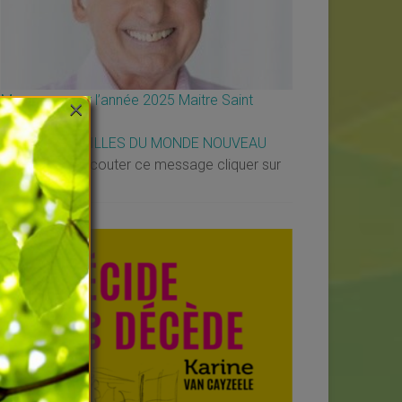
×
Message pour l’année 2025 Maitre Saint
Germain
↳
LES MERVEILLES DU MONDE NOUVEAU
Vous voulez écouter ce message cliquer sur
ce lien :
[…]