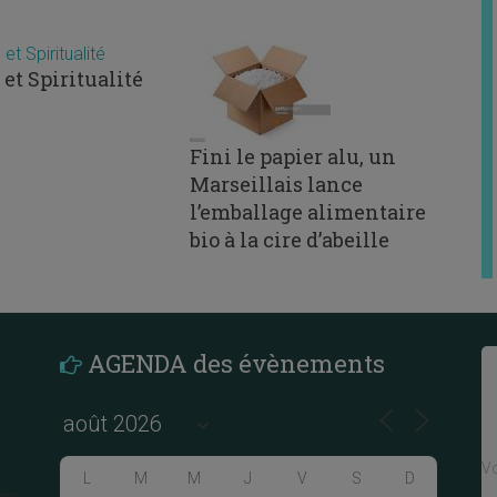
et Spiritualité
Fini le papier alu, un
Marseillais lance
l’emballage alimentaire
bio à la cire d’abeille
AGENDA des évènements
Vo
L
M
M
J
V
S
D