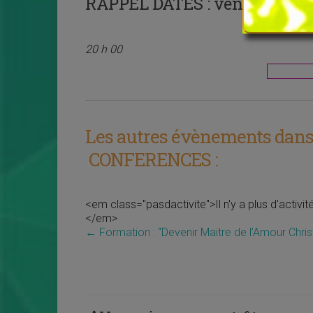
RAPPEL DATES :
vendredi 20 m
20 h 00
Les autres évènements dans 
CONFERENCES :
<em class="pasdactivite">Il n'y a plus d'activi
</em>
←
Formation : “Devenir Maitre de l’Amour Chris