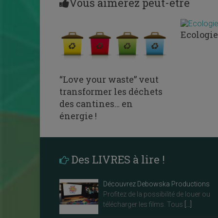
Vous aimerez peut-être
Ecologie 
“Love your waste” veut
transformer les déchets
des cantines… en
énergie !
Des LIVRES à lire !
Découvrez Debowska Productions
Profitez de la possibilité de louer ou
télécharger les films. Tous
[…]