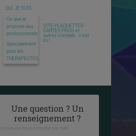
QUI JE SUIS
Ce que je
SITE-PLAQUETTES-
propose aux
CARTES PROS et
professionnels
autres conseils : c’est
ici !
Spécialement
pour les
THERAPEUTES
Une question ? Un
renseignement ?
us pouvez nous contacter par mail :