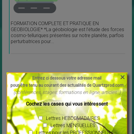
FORMATION COMPLETE ET PRATIQUE EN
GEOBIOLOGIE* *La géobiologie est l’étude des forces
cosmo-telluriques présentes sur notre planète, parfois
perturbatrices pour...
×
Entrez ci dessous votre adresse mail
11 Oct 26
pour être tenu au courant des actualités de Quartzprod.com
-> 21 Oct 26
(conférences, stages, formations en ligne, articles..)
00 h 00
Cochez les cases qui vous intéressent
Lise Côté nous invite en Arizona
Lettres HEBDOMADAIRES
Lettres MENSUELLES
— octobre 2026
Lettres pour les PROFESSIONNELS