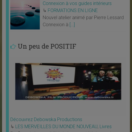
Connexion à vos guides intérieurs
↳
FORMATIONS EN LIGNE
Nouvel atelier animé par Pierre Lessard
Connexion à
[…]
Un peu de POSITIF
Découvrez Debowska Productions
↳
LES MERVEILLES DU MONDE NOUVEAU
,
Livres