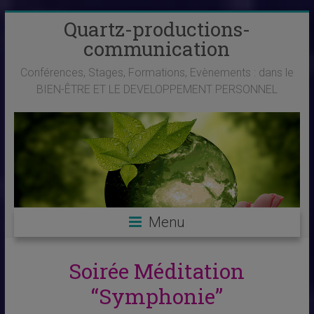
Skip
Quartz-productions-
to
communication
content
Conférences, Stages, Formations, Evènements : dans le
BIEN-ÊTRE ET LE DEVELOPPEMENT PERSONNEL
Menu
Soirée Méditation
“Symphonie”