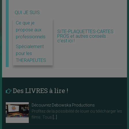
QUI JE SUIS
Ce que je
propose aux
SITE-PLAQUETTES-CARTES
PROS et autres conseils :
professionnels
c’est ici !
Spécialement
pour les
THERAPEUTES
Des LIVRES à lire !
Découvrez Debowska Productions
Profitez de la possibilité de louer ou télécharger les
films. Tous
[…]