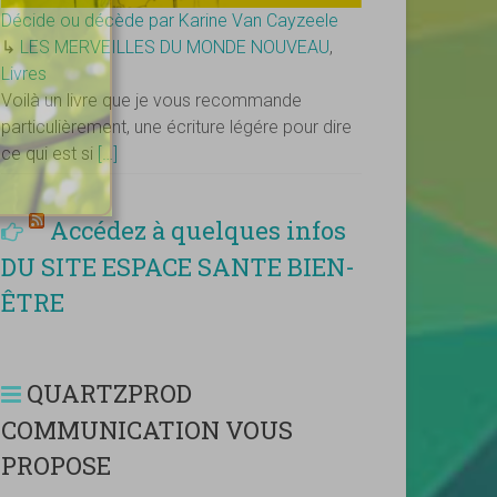
Décide ou décède par Karine Van Cayzeele
↳
LES MERVEILLES DU MONDE NOUVEAU
,
Livres
Voilà un livre que je vous recommande
particulièrement, une écriture légére pour dire
ce qui est si
[…]
Accédez à quelques infos
DU SITE ESPACE SANTE BIEN-
ÊTRE
QUARTZPROD
COMMUNICATION VOUS
PROPOSE