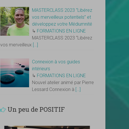
MASTERCLASS 2023 “Libérez
vos merveilleux potentiels” et
développez votre Médiumnité
↳
FORMATIONS EN LIGNE
MASTERCLASS 2023 “Libérez
vos merveilleux
[…]
Connexion à vos guides
intérieurs
↳
FORMATIONS EN LIGNE
Nouvel atelier animé par Pierre
Lessard Connexion à
[…]
Un peu de POSITIF