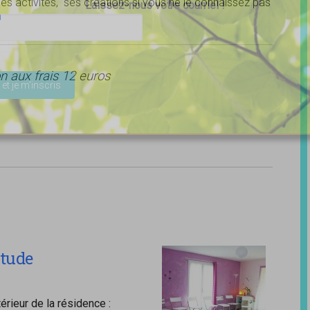
s activités, ses créations si vous ne le connaissez pas
Laissez-nous votre courriel !
m
ser ce champ vide.
on aux frais 12 euros
itude
rieur de la résidence :