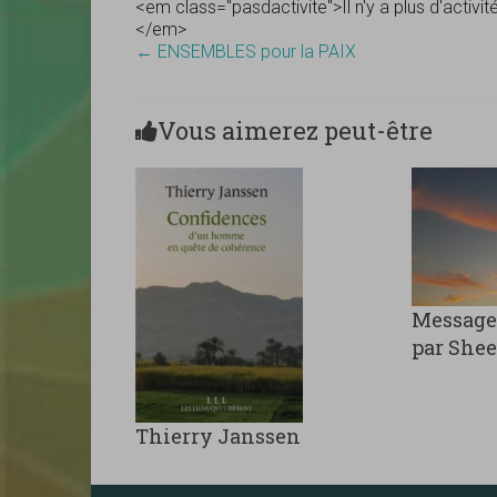
<em class="pasdactivite">Il n'y a plus d'activi
</em>
←
ENSEMBLES pour la PAIX
Vous aimerez peut-être
Message
par She
Thierry Janssen