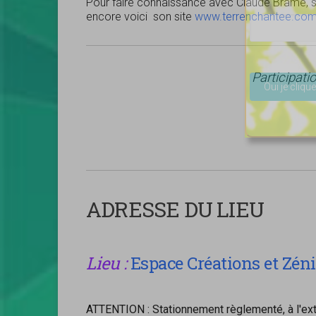
Pour faire connaissance avec Claude Brame, se
encore voici son site
www.terrenchantee.co
Veuillez lais
Participati
ADRESSE DU LIEU
Lieu :
Espace Créations et Zén
ATTENTION : Stationnement règlementé, à l'exté