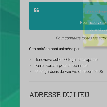
Ces soirée
Veuillez lais
Pour réservatio
Pour connaitre toutes les acti
Ces soirées sont animées par
Geneviève Jullien Ortega, naturopathe
Daniel Borsani pour la technique
et les gardiens du Feu Violet depuis 2006
ADRESSE DU LIEU