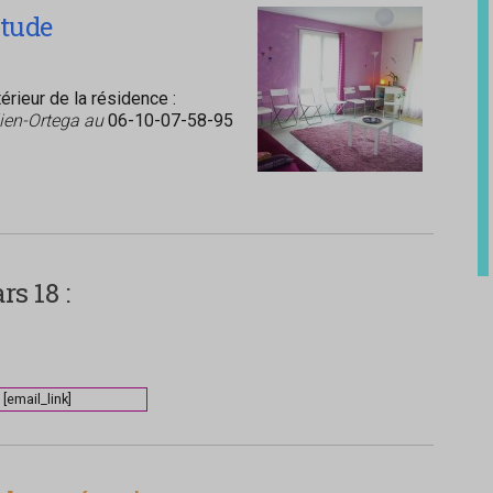
itude
rieur de la résidence :
lien-Ortega au
06-10-07-58-95
s 18 :
[email_link]