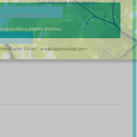
Laissez-nous votre courriel !
s sont ouvertes à tous.
ser ce champ vide.
n conseillées places limitées
vités Rayon Violet : www.rayonviolet.com