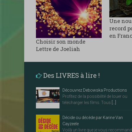
Une nou
record po
en Fran
Choisir son monde
Lettre de Joeliah
Des LIVRES à lire !
Découvrez Debowska Productions
Profitez de la possibilité de louer ou
télécharger les films. Tous
[…]
Décide ou décède par Karine Van
Cayzeele
Voilà un livre que je vous recommand