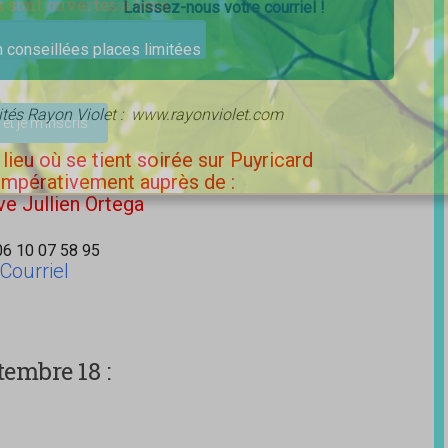
s sont ouvertes à tous.
Laissez-nous votre courriel !
n conseillées places limitées
ser ce champ vide.
vités Rayon Violet : www.rayonviolet.com
lieu où se tient soirée sur Puyricard
impérativement auprès de :
e Jullien Ortega
06 10 07 58 95
Courriel
embre 18 :