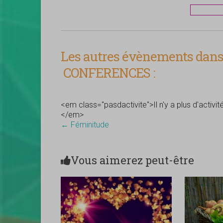
Les autres évènements dans 
CONFERENCES :
<em class="pasdactivite">Il n'y a plus d'activi
</em>
←
Féminitude
Vous aimerez peut-être