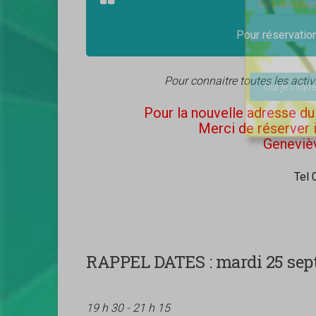
Ces soirée
Pour réservatio
Veuillez lais
Pour connaitre toutes les acti
Pour la nouvelle adresse du 
Merci de réserver 
Genevièv
Tel 
RAPPEL DATES :
mardi 25 sept
19 h 30 - 21 h 15