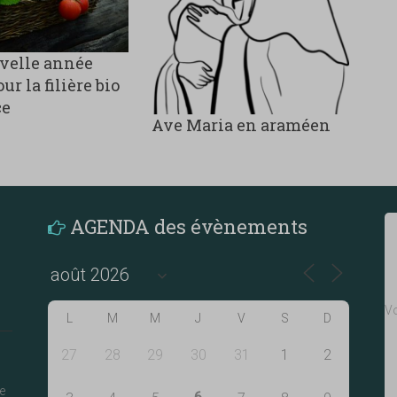
velle année
ur la filière bio
ce
Ave Maria en araméen
AGENDA des évènements
Vo
L
M
M
J
V
S
D
27
28
29
30
31
1
2
e