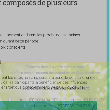
 composés de plusieurs
es du moment et durant les prochaines semaines
on durant cette période
hoix conscients
n
Entrez ci dessous votre adresse mail
pour être tenu au courant des actualités de Quartzprod.com
rent les êtres humains durant la période de pleine lune et
(conférences, stages, formations en ligne, articles..)
 guide les participants à bénéficier de ces influences
ité énergétique consciemment. De plus, il guide une
Cochez les cases qui vous intéressent
Lettres HEBDOMADAIRES
Lettres MENSUELLES
Lettres pour les PROFESSIONNELS