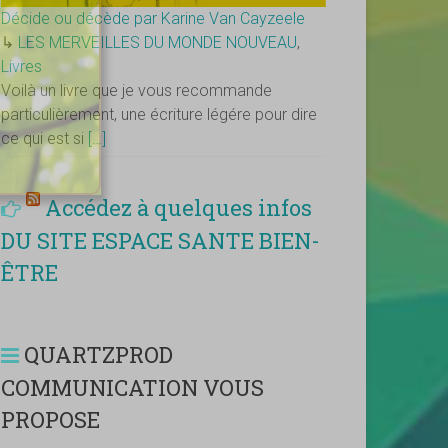
Décide ou décède par Karine Van Cayzeele
↳
LES MERVEILLES DU MONDE NOUVEAU
,
Livres
Voilà un livre que je vous recommande
particulièrement, une écriture légére pour dire
ce qui est si
[…]
Accédez à quelques infos
DU SITE ESPACE SANTE BIEN-
ÊTRE
QUARTZPROD
COMMUNICATION VOUS
PROPOSE