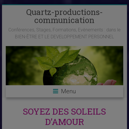
Skip
Quartz-productions-
to
communication
content
Conférences, Stages, Formations, Evènements : dans le
BIEN-ÊTRE ET LE DEVELOPPEMENT PERSONNEL
Menu
SOYEZ DES SOLEILS
D’AMOUR