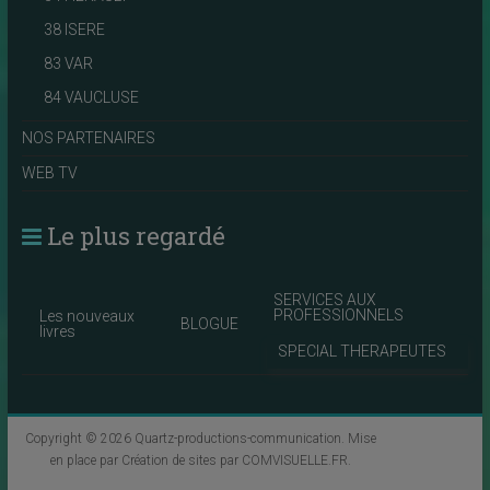
38 ISERE
83 VAR
84 VAUCLUSE
NOS PARTENAIRES
WEB TV
Le plus regardé
SERVICES AUX
PROFESSIONNELS
Les nouveaux
BLOGUE
livres
SPECIAL THERAPEUTES
Copyright © 2026
Quartz-productions-communication
. Mise
en place par
Création de sites par COMVISUELLE.FR
.