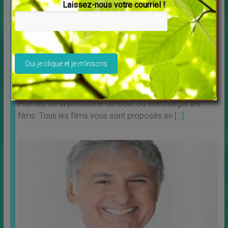
Laissez-nous votre courriel !
Veuillez laisser ce champ vide.
Découvrez Debowska Productions
↳
LES MERVEILLES DU MONDE NOUVEAU
,
Livres
Profitez de la possibilité de louer ou télécharger les
films. Tous les films vous sont proposés en
[…]