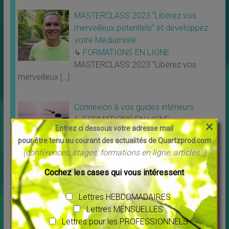
MASTERCLASS 2023 “Libérez vos
merveilleux potentiels” et développez
votre Médiumnité
↳
FORMATIONS EN LIGNE
MASTERCLASS 2023 “Libérez vos
merveilleux
[…]
Connexion à vos guides intérieurs
↳
FORMATIONS EN LIGNE
×
Entrez ci dessous votre adresse mail
Nouvel atelier animé par Pierre Lessard
pour être tenu au courant des actualités de Quartzprod.com
Connexion à
[…]
(conférences, stages, formations en ligne, articles..)
Cochez les cases qui vous intéressent
Un peu de POSITIF
Lettres HEBDOMADAIRES
Lettres MENSUELLES
Lettres pour les PROFESSIONNELS