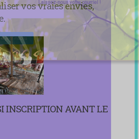
Laissez-nous votre courriel !
aliser vos vraies envies,
e.
ser ce champ vide.
I INSCRIPTION AVANT LE