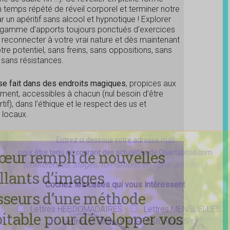
 temps répété de réveil corporel et terminer notre
r un apéritif sans alcool et hypnotique ! Explorer
 gamme d’apports toujours ponctués d’exercices
 reconnecter à votre vrai nature et dès maintenant
otre potentiel, sans freins, sans oppositions, sans
 sans résistances.
 se fait dans des endroits magiques
, propices aux
ment, accessibles à chacun (nul besoin d’être
tif), dans l’éthique et le respect des us et
locaux.
Entrez ci dessous votre adresse mail
cœur rempli de nouvelles
pour être tenu au courant des actualités de Quartzprod.com
(conférences, stages, formations en ligne, articles..)
llants d’images
Cochez les cases qui vous intéressent
esseurs d’une méthode
Lettres HEBDOMADAIRES
Lettres MENSUELLES
loitable pour développer vos
Lettres pour les PROFESSIONNELS