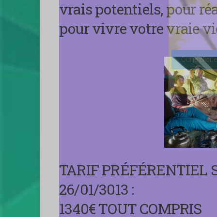
vrais potentiels, pour ré
pour vivre votre vraie vi
Veuillez lais
TARIF PRÉFÉRENTIEL S
26/01/3013 :
1340€ TOUT COMPRIS