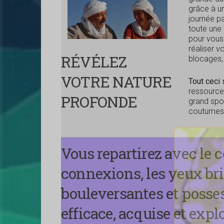
grâce à un
journée pa
toute une
pour vous
réaliser v
RÉVÉLEZ
blocages,
VOTRE NATURE
Tout ceci
ressource
PROFONDE
grand spor
coutumes 
Vous repartirez avec le 
connexions, les yeux bri
bouleversantes et poss
efficace, acquise et exp